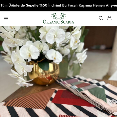
rünlerde Sepette %50 İndirim! Bu Fırsatı Kaçrıma Hemen Alışverişe B
Organikscarf