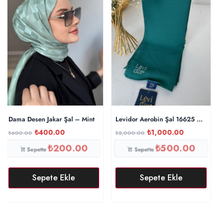
Dama Desen Jakar Şal – Mint
Levidor Aerobin Şal 16625 – Yeşil
₺
400.00
₺
1,000.00
₺
600.00
₺
2,000.00
₺
200.00
₺
500.00
Sepette
Sepette
Sepete Ekle
Sepete Ekle