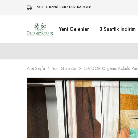
750 TL ÜZERİ ÜCRETSİZ KARGO!
Yeni Gelenler
3 Saatlik İndirim
Organikscarf
Ana Sayfa
Yeni Gelenler
LEVİDOR Organic Kokulu Pam