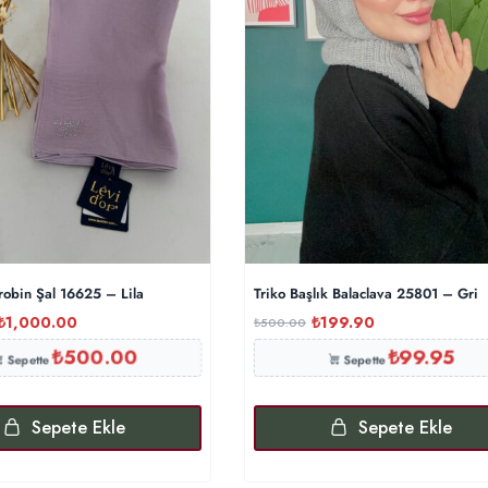
robin Şal 16625 – Lila
Triko Başlık Balaclava 25801 – Gri
₺
1,000.00
₺
199.90
₺
500.00
₺
500.00
₺
99.95
Sepette
Sepette
Sepete Ekle
Sepete Ekle