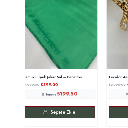
Pamuklu İpek Jakar Şal – Benetton
Levidor Ae
₺
399.00
₺
1,000.00
₺
2,000.00
₺
199.50
Sepette
Sepete Ekle