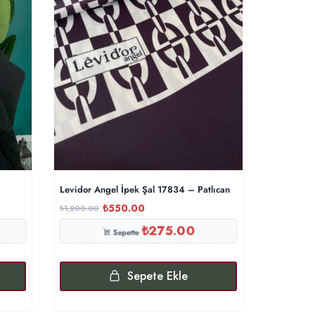
Levidor Angel İpek Şal 17834 – Patlıcan
Oxygen His
₺
550.00
₺
1,200.00
₺
1,000.00
₺
275.00
Sepette
Sepete Ekle