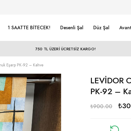
1 SAATTE BİTECEK!
Desenli Şal
Düz Şal
Avant
750 TL ÜZERİ ÜCRETSİZ KARGO!
uk Eşarp PK-92 – Kahve
LEVİDOR O
PK-92 – K
₺
30
₺
900.00