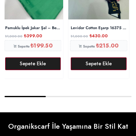
Pamuklu İpek Jakar Şal – Benetton
Levidor Cotton Eşarp 16375 – Fuşy
₺
399.00
₺
430.00
₺
1,000.00
₺
1,000.00
₺
199.50
₺
215.00
Sepette
Sepette
Sepete Ekle
Sepete Ekle
Organikscarf İle Yaşamına Bir Stil Kat