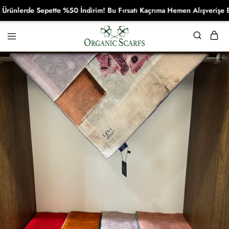
nlerde Sepette %50 İndirim! Bu Fırsatı Kaçrıma Hemen Alışverişe Başl
Organikscarf