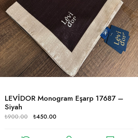
LEVİDOR Monogram Eşarp 17687 –
Siyah
₺
900.00
₺
450.00