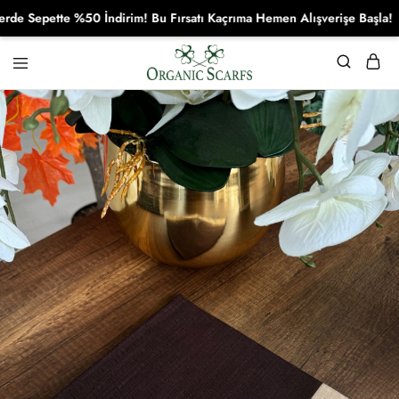
epette %50 İndirim! Bu Fırsatı Kaçrıma Hemen Alışverişe Başla!
Organikscarf