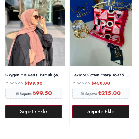
Oxygen His Serisi Pamuk Şal – İncir
Levidor Cotton Eşarp 16375 – Fuşy
₺
199.00
₺
430.00
₺
1,000.00
₺
1,000.00
₺
99.50
₺
215.00
Sepette
Sepette
Sepete Ekle
Sepete Ekle