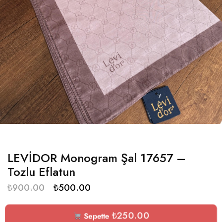
LEVİDOR Monogram Şal 17657 –
Tozlu Eflatun
₺
900.00
₺
500.00
₺
250.00
Sepette