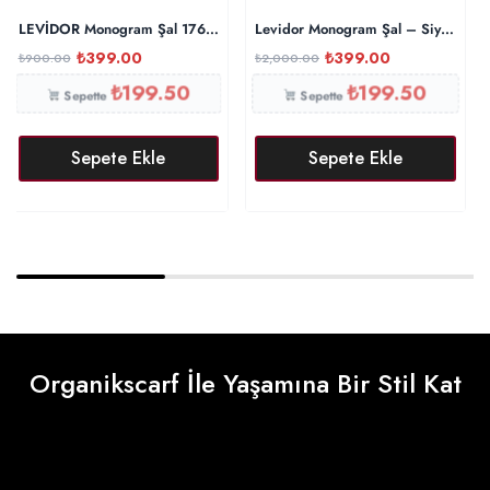
LEVİDOR Monogram Şal 17657 – Zümrüt
Levidor Monogram Şal – Siyah
₺
399.00
₺
399.00
₺
900.00
₺
2,000.00
₺
199.50
₺
199.50
Sepette
Sepette
Sepete Ekle
Sepete Ekle
Organikscarf İle Yaşamına Bir Stil Kat