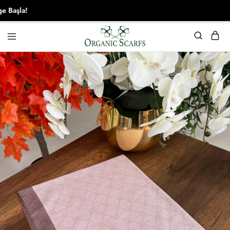
şla!
Organikscarf