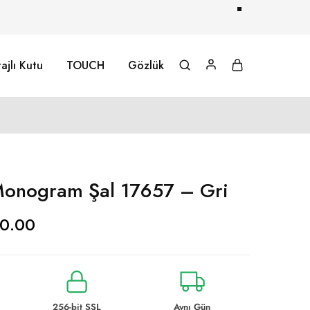
ajlı Kutu
TOUCH
Gözlük
onogram Şal 17657 – Gri
0.00
256-bit SSL
Aynı Gün