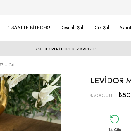
1 SAATTE BİTECEK!
Desenli Şal
Düz Şal
Avant
750 TL ÜZERİ ÜCRETSİZ KARGO!
7 – Gri
LEVİDOR M
₺
50
₺
900.00
14 Gün