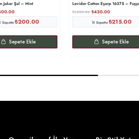
 Jakar Şal – Mint
Levidor Cotton Eşarp 16375 – Fuşy
400.00
₺
430.00
₺
1,000.00
₺
200.00
₺
215.00
Sepette
Sepette
Sepete Ekle
Sepete Ekle