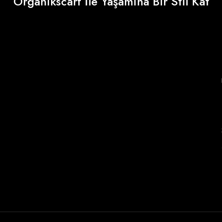
Organikscarf İle Yaşamına Bir Stil Kat