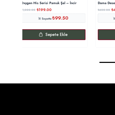
Oxygen His Serisi Pamuk Şal – İncir
Dama Desen
₺
199.00
₺
₺
1,000.00
₺
600.00
₺
99.50
Sepette
Sepete Ekle