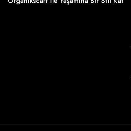
Organikscarf İle Yaşamına Bir Stil Kat