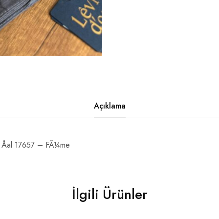
Açıklama
Åal 17657 – FÃ¼me
İlgili Ürünler