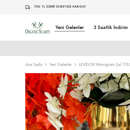
750 TL ÜZERİ ÜCRETSİZ KARGO!
Yeni Gelenler
3 Saatlik İndirim
Organikscarf
Ana Sayfa
Yeni Gelenler
LEVİDOR Monogram Şal 176