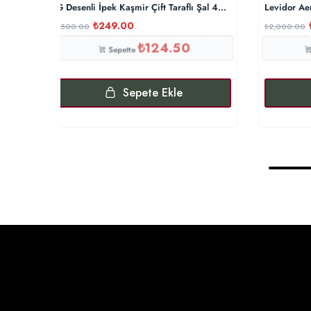
G Desenli İpek Kaşmir Çift Taraflı Şal 440344- Gümüş Gri
Levidor Ae
₺
249.00
₺
500.00
₺
2,000.00
₺
124.50
Sepette
Sepete Ekle