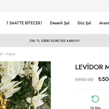
1 SAATTE BİTECEK!
Desenli Şal
Düz Şal
Avant
750 TL ÜZERİ ÜCRETSİZ KARGO!
57 – Füme
LEVİDOR M
₺
50
₺
900.00
14 Gün