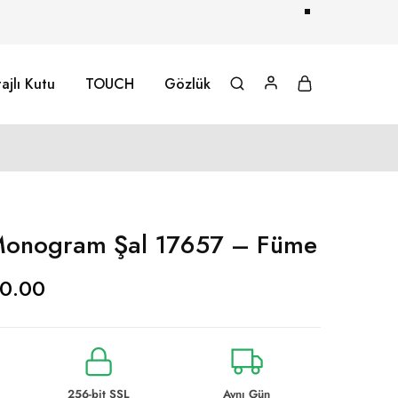
ajlı Kutu
TOUCH
Gözlük
onogram Şal 17657 – Füme
0.00
256-bit SSL
Aynı Gün