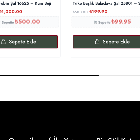
robin Şal 16625 – Kum Beji
Triko Başlık Balaclava Şal 25801 – 
₺
1,000.00
₺
199.90
₺
500.00
₺
500.00
₺
99.95
Sepette
Sepette
Sepete Ekle
Sepete Ekle