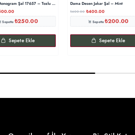
nogram Şal 17657 – Tozlu Eflatun
Dama Desen Jakar Şal – Mint
500.00
₺
400.00
₺
600.00
₺
250.00
₺
200.00
Sepette
Sepette
Sepete Ekle
Sepete Ekle