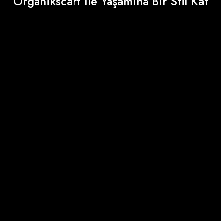
Organikscarf İle Yaşamına Bir Stil Kat