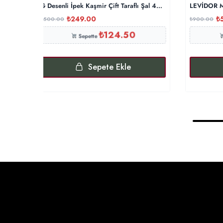
G Desenli İpek Kaşmir Çift Taraflı Şal 440344- Gümüş Gri
LEVİDOR Mo
₺
249.00
₺
₺
500.00
₺
900.00
₺
124.50
Sepette
Sepete Ekle