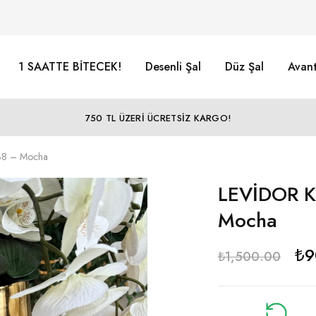
1 SAATTE BİTECEK!
Desenli Şal
Düz Şal
Avant
750 TL ÜZERİ ÜCRETSİZ KARGO!
038 – Mocha
LEVİDOR K
Mocha
₺
9
₺
1,500.00