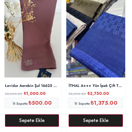
Levidor Aerobin Şal 16625 – İncir
İTHAL A+++ Yün İpek Çift Taraflı M
₺
1,000.00
₺
2,750.00
₺
2,000.00
₺
5,000.00
₺
500.00
₺
1,375.00
Sepette
Sepette
Sepete Ekle
Sepete Ekle