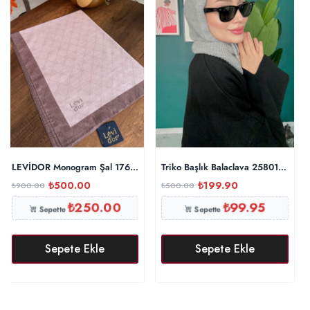
LEVİDOR Monogram Şal 17657 – Tozlu Eflatun
Triko Başlık Balaclava 25801 – Gri
₺
500.00
₺
199.90
₺
900.00
₺
500.00
₺
250.00
₺
99.95
Sepette
Sepette
Sepete Ekle
Sepete Ekle