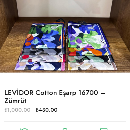
LEVİDOR Cotton Eşarp 16700 –
Zümrüt
₺
1,000.00
₺
430.00