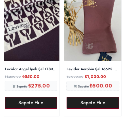
Levidor Angel İpek Şal 17834 – Patlıcan
Levidor Aerobin Şal 16625 – İncir
₺
550.00
₺
1,000.00
₺
1,200.00
₺
2,000.00
₺
275.00
₺
500.00
Sepette
Sepette
Sepete Ekle
Sepete Ekle