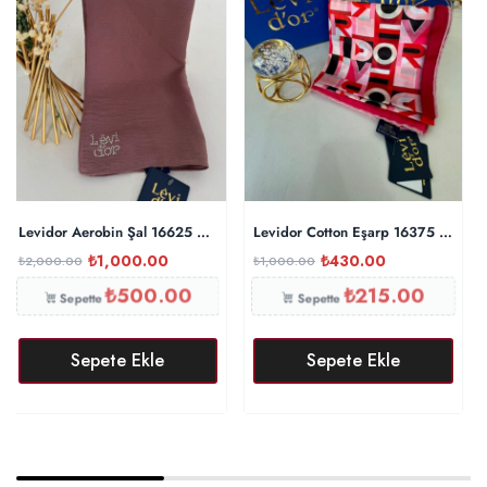
Levidor Aerobin Şal 16625 – İncir
Levidor Cotton Eşarp 16375 – Fuşy
₺
1,000.00
₺
430.00
₺
2,000.00
₺
1,000.00
₺
500.00
₺
215.00
Sepette
Sepette
Sepete Ekle
Sepete Ekle