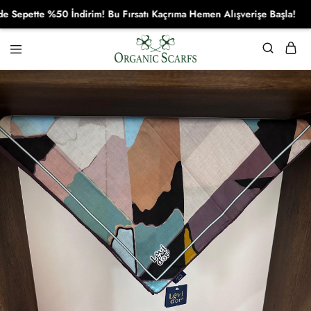
pette %50 İndirim! Bu Fırsatı Kaçrıma Hemen Alışverişe Başla!
Organikscarf