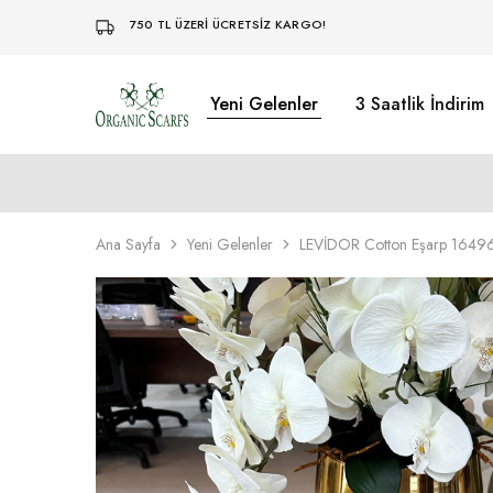
750 TL ÜZERİ ÜCRETSİZ KARGO!
Yeni Gelenler
3 Saatlik İndirim
Organikscarf
Ana Sayfa
Yeni Gelenler
LEVİDOR Cotton Eşarp 16496 