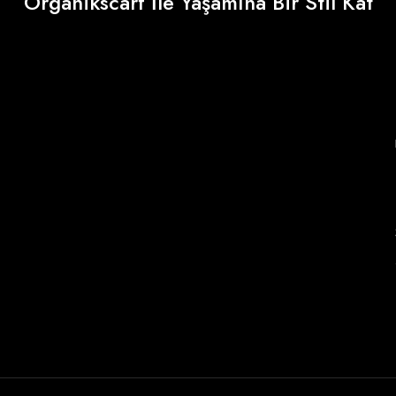
Organikscarf İle Yaşamına Bir Stil Kat