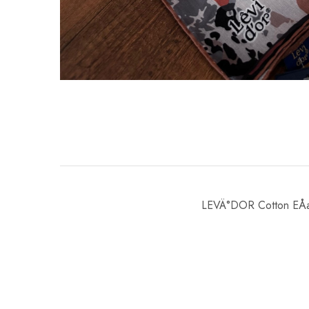
LEVÄ°DOR Cotton EÅa