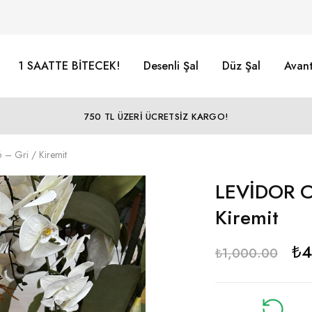
1 SAATTE BİTECEK!
Desenli Şal
Düz Şal
Avant
750 TL ÜZERİ ÜCRETSİZ KARGO!
– Gri / Kiremit
LEVİDOR C
Kiremit
₺
4
₺
1,000.00