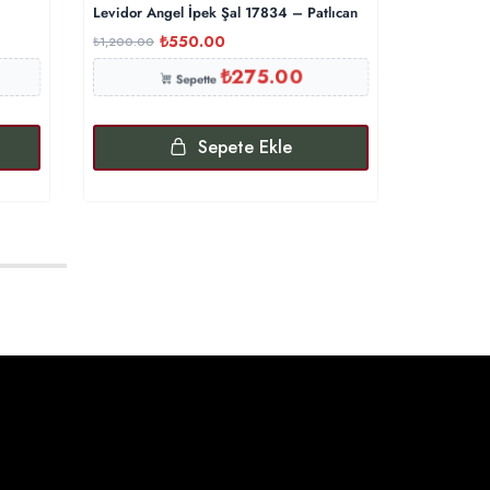
Levidor Angel İpek Şal 17834 – Patlıcan
Oxygen His
₺
550.00
₺
1,200.00
₺
1,000.00
₺
275.00
Sepette
Sepete Ekle