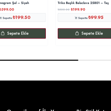
nogram Şal – Siyah
Triko Başlık Balaclava 25801 – Taş
₺
399.00
₺
199.90
₺
500.00
₺
199.50
₺
99.95
Sepette
Sepette
Sepete Ekle
Sepete Ekle