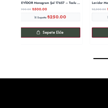
LEVİDOR Monogram Şal 17657 – Tozlu Eflatun
Levidor Mo
₺
500.00
₺
900.00
₺
2,000.00
₺
250.00
Sepette
Sepete Ekle