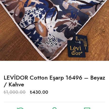
LEVİDOR Cotton Eşarp 16496 – Beyaz
/ Kahve
₺
1,000.00
₺
430.00