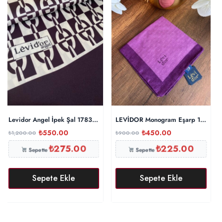
Levidor Angel İpek Şal 17834 – Patlıcan
LEVİDOR Monogram Eşarp 17687 
₺
550.00
₺
450.00
₺
1,200.00
₺
900.00
₺
275.00
₺
225.00
Sepette
Sepette
Sepete Ekle
Sepete Ekle