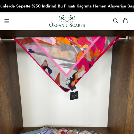
rde Sepette %50 İndirim! Bu Fırsatı Kaçrıma Hemen Alışverişe Başla!
Organikscarf