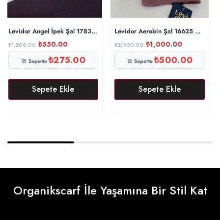
Levidor Angel İpek Şal 17834 – Patlıcan
Levidor Aerobin Şal 16625 – İncir
₺
550.00
₺
1,000.00
₺
1,200.00
₺
2,000.00
₺
275.00
₺
500.00
Sepette
Sepette
Sepete Ekle
Sepete Ekle
Organikscarf İle Yaşamına Bir Stil Kat