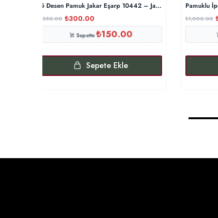
G Desen Pamuk Jakar Eşarp 10442 – Japon Kirazı
Pamuklu İp
₺
300.00
₺
350.00
₺
1,000.00
₺
150.00
Sepette
Sepete Ekle