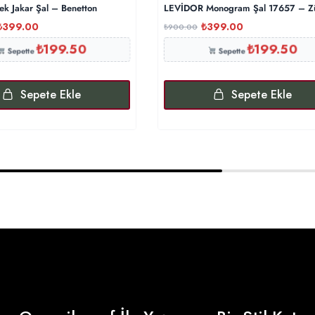
ek Jakar Şal – Benetton
LEVİDOR Monogram Şal 17657 – Z
₺
399.00
₺
399.00
₺
900.00
₺
199.50
₺
199.50
Sepette
Sepette
Sepete Ekle
Sepete Ekle