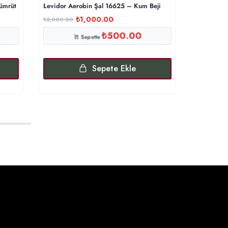
ümrüt
Levidor Aerobin Şal 16625 – Kum Beji
Levidor M
₺
1,000.00
₺
₺
2,000.00
₺
900.00
₺
500.00
Sepette
Sepete Ekle