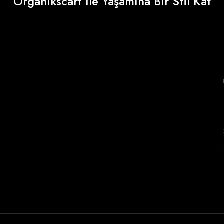
Organikscarf İle Yaşamına Bir Stil Kat