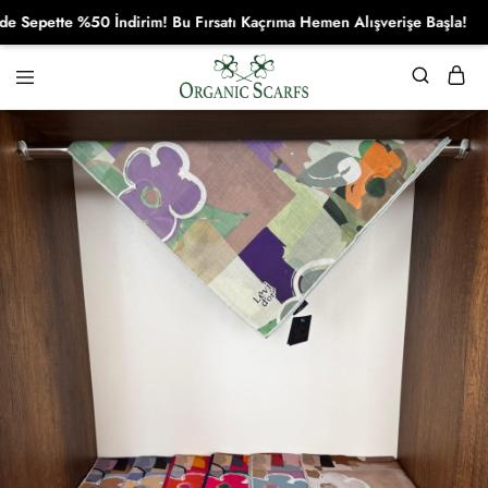
pette %50 İndirim! Bu Fırsatı Kaçrıma Hemen Alışverişe Başla!
Organikscarf