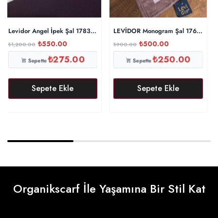
Levidor Angel İpek Şal 17834 – Patlıcan
LEVİDOR Monogram Şal 17657 – Toz
₺
550.00
₺
500.00
₺
1,200.00
₺
900.00
₺
275.00
₺
250.00
Sepette
Sepette
Sepete Ekle
Sepete Ekle
Organikscarf İle Yaşamına Bir Stil Kat