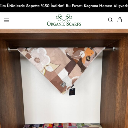
rünlerde Sepette %50 İndirim! Bu Fırsatı Kaçrıma Hemen Alışverişe Ba
Organikscarf