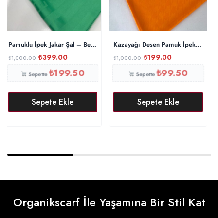
Pamuklu İpek Jakar Şal – Benetton
Kazayağı Desen Pamuk İpeksi Şal 
₺
399.00
₺
199.00
₺
1,000.00
₺
1,000.00
₺
199.50
₺
99.50
Sepette
Sepette
Sepete Ekle
Sepete Ekle
Organikscarf İle Yaşamına Bir Stil Kat