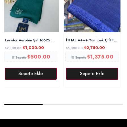
Levidor Aerobin Şal 16625 – Yeşil
İTHAL A+++ Yün İpek Çift Taraflı M
₺
1,000.00
₺
2,750.00
₺
2,000.00
₺
5,000.00
₺
500.00
₺
1,375.00
Sepette
Sepette
Sepete Ekle
Sepete Ekle