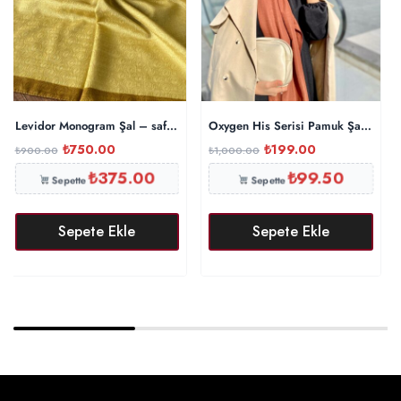
Levidor Monogram Şal – safran
Oxygen His Serisi Pamuk Şal – Tarç
₺
750.00
₺
199.00
₺
900.00
₺
1,000.00
₺
375.00
₺
99.50
Sepette
Sepette
Sepete Ekle
Sepete Ekle