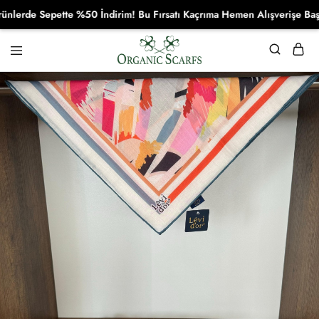
de Sepette %50 İndirim! Bu Fırsatı Kaçrıma Hemen Alışverişe Başla!
Organikscarf