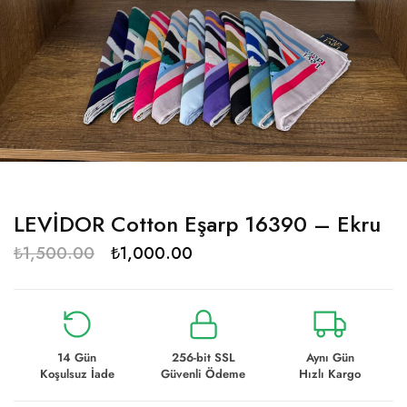
LEVİDOR Cotton Eşarp 16390 – Ekru
₺
1,500.00
₺
1,000.00
14 Gün
256-bit SSL
Aynı Gün
Koşulsuz İade
Güvenli Ödeme
Hızlı Kargo