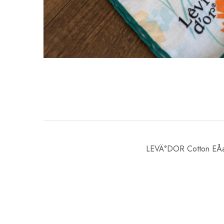
LEVÄ°DOR Cotton EÅa