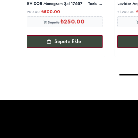
LEVİDOR Monogram Şal 17657 – Tozlu Eflatun
Levidor An
₺
500.00
₺
900.00
₺
1,200.00
₺
250.00
Sepette
Sepete Ekle