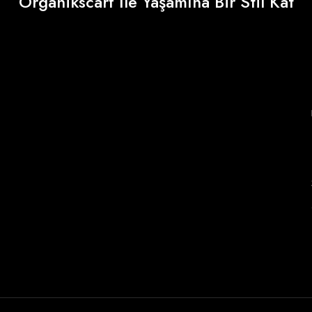
Organikscarf İle Yaşamına Bir Stil Kat