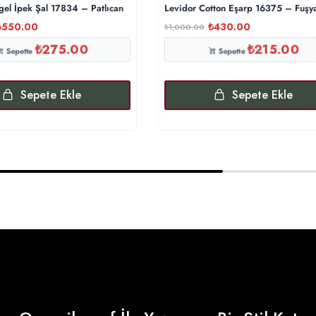
gel İpek Şal 17834 – Patlıcan
Levidor Cotton Eşarp 16375 – Fuşy
₺
550.00
₺
430.00
₺
1,000.00
₺
275.00
₺
215.00
Sepette
Sepette
Sepete Ekle
Sepete Ekle