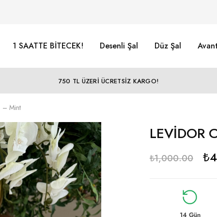
1 SAATTE BİTECEK!
Desenli Şal
Düz Şal
Avant
750 TL ÜZERİ ÜCRETSİZ KARGO!
 – Mint
LEVİDOR C
₺
4
₺
1,000.00
14 Gün