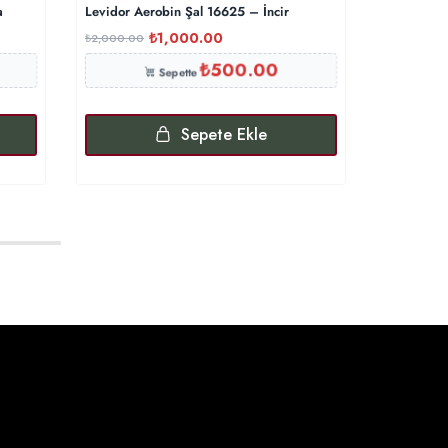
a
Levidor Aerobin Şal 16625 – İncir
G Desenli 
₺
1,000.00
₺
₺
2,000.00
₺
500.00
₺
500.00
Sepette
Sepete Ekle