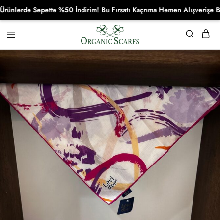
erde Sepette %50 İndirim! Bu Fırsatı Kaçrıma Hemen Alışverişe Başla!
Organikscarf