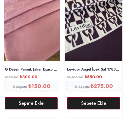
G Desen Pamuk Jakar Eşarp 10442 – Japon Kirazı
Levidor Angel İpek Şal 17834 – Pat
₺
300.00
₺
550.00
₺
350.00
₺
1,200.00
₺
150.00
₺
275.00
Sepette
Sepette
Sepete Ekle
Sepete Ekle