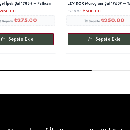
gel İpek Şal 17834 – Patlıcan
LEVİDOR Monogram Şal 17657 – Toz
₺
550.00
₺
500.00
₺
900.00
₺
275.00
₺
250.00
Sepette
Sepette
Sepete Ekle
Sepete Ekle