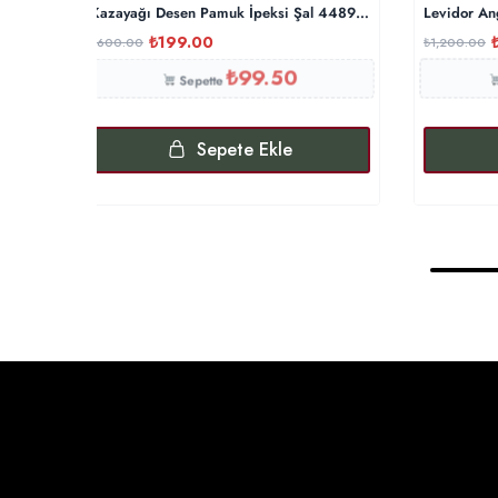
Kazayağı Desen Pamuk İpeksi Şal 44895 – Pamuk Şekeri
Levidor An
₺
199.00
₺
600.00
₺
1,200.00
₺
99.50
Sepette
Sepete Ekle