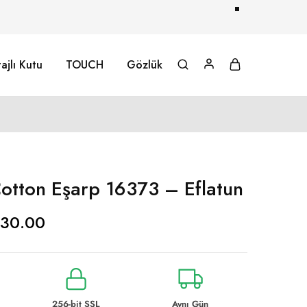
ajlı Kutu
TOUCH
Gözlük
tton Eşarp 16373 – Eflatun
30.00
256-bit SSL
Aynı Gün