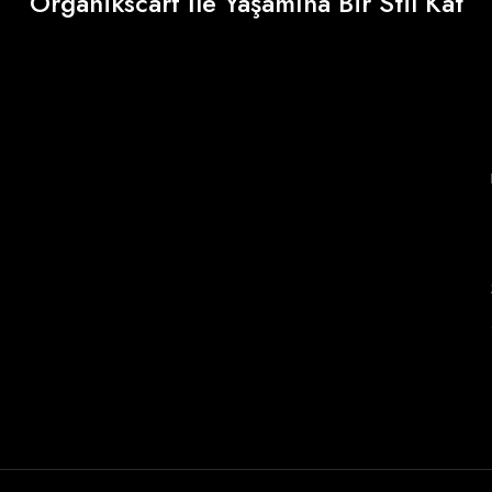
Organikscarf İle Yaşamına Bir Stil Kat