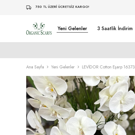
750 TL ÜZERİ ÜCRETSİZ KARGO!
Yeni Gelenler
3 Saatlik İndirim
Organikscarf
Ana Sayfa
Yeni Gelenler
LEVİDOR Cotton Eşarp 16373 