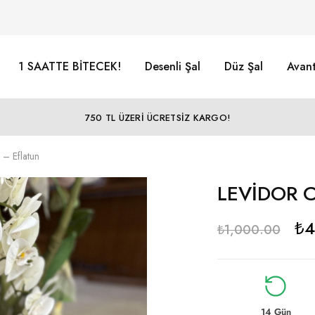
1 SAATTE BİTECEK!
Desenli Şal
Düz Şal
Avant
750 TL ÜZERİ ÜCRETSİZ KARGO!
– Eflatun
LEVİDOR Co
₺
4
₺
1,000.00
14 Gün