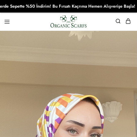
Sepette %50 İndirim! Bu Fırsatı Kaçrıma Hemen Alışverişe Başla!
Organikscarf