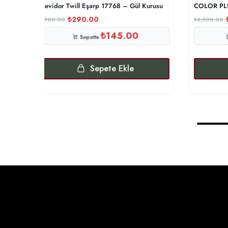
Levidor Twill Eşarp 17768 – Gül Kurusu
COLOR PLU
₺
290.00
₺
700.00
₺
2,500.00
₺
145.00
Sepette
Sepete Ekle