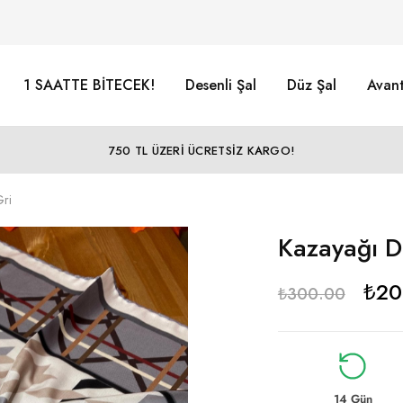
1 SAATTE BİTECEK!
Desenli Şal
Düz Şal
Avant
750 TL ÜZERİ ÜCRETSİZ KARGO!
Gri
Kazayağı D
₺
20
₺
300.00
14 Gün