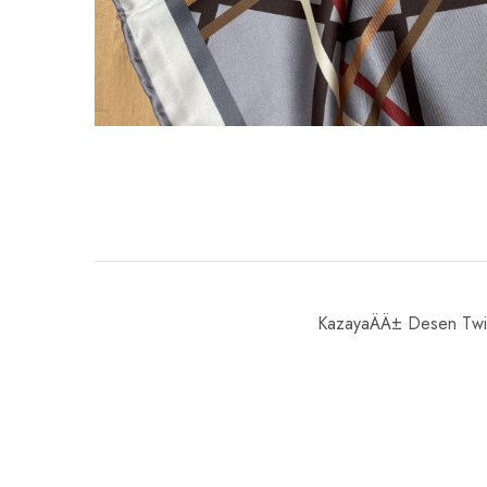
KazayaÄÄ± Desen Twil