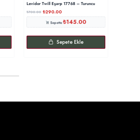
Levidor Twill Eşarp 17768 – Turuncu
Levidor Tw
₺
290.00
₺
700.00
₺
1,000.00
₺
145.00
Sepette
Sepete Ekle