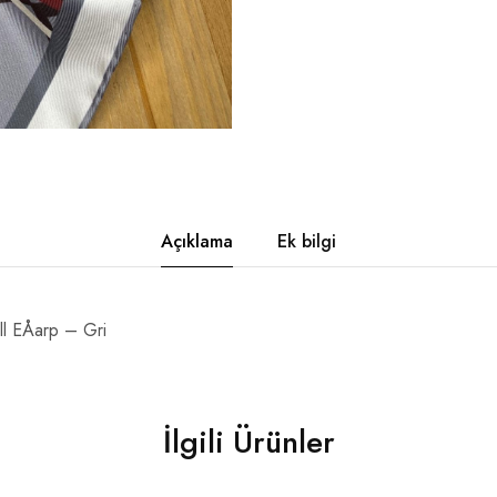
Açıklama
Ek bilgi
l EÅarp – Gri
İlgili Ürünler