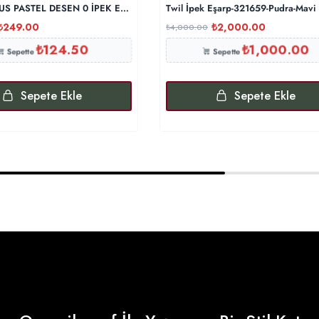
S PASTEL DESEN 0 İPEK EŞARP 16032006 – Saks
Twil İpek Eşarp-321659-Pudra-Mavi
₺
249.00
₺
2,000.00
₺
4,000.00
₺
124.50
₺
1,000.00
Sepette
Sepette
Sepete Ekle
Sepete Ekle