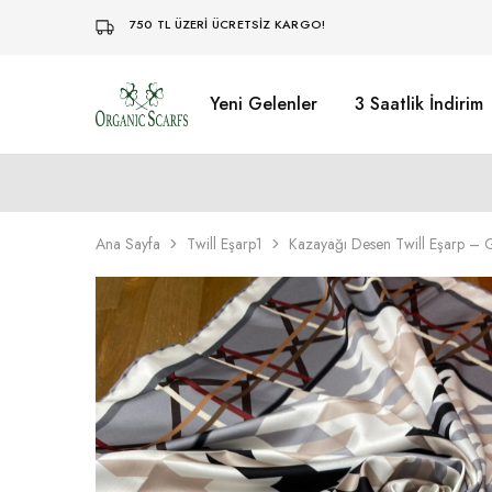
750 TL ÜZERİ ÜCRETSİZ KARGO!
Yeni Gelenler
3 Saatlik İndirim
Organikscarf
Ana Sayfa
Twill Eşarp1
Kazayağı Desen Twill Eşarp – 