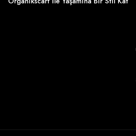
Organikscarf İle Yaşamına Bir Stil Kat