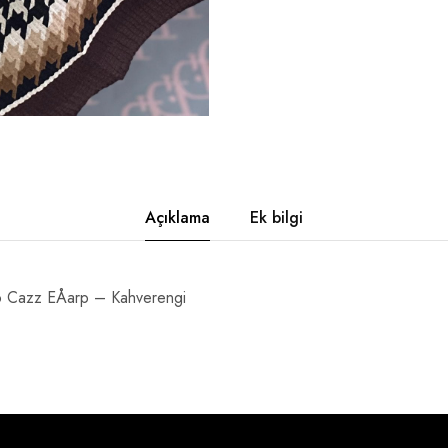
Açıklama
Ek bilgi
 Cazz EÅarp – Kahverengi