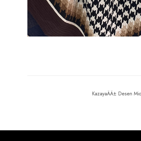
KazayaÄÄ± Desen Mio