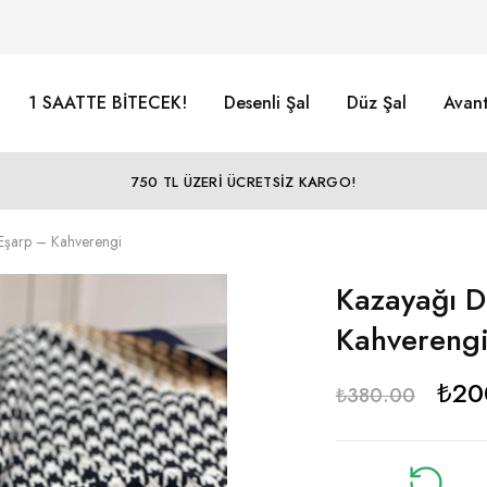
1 SAATTE BİTECEK!
Desenli Şal
Düz Şal
Avant
750 TL ÜZERİ ÜCRETSİZ KARGO!
Eşarp – Kahverengi
Kazayağı D
Kahvereng
₺
20
₺
380.00