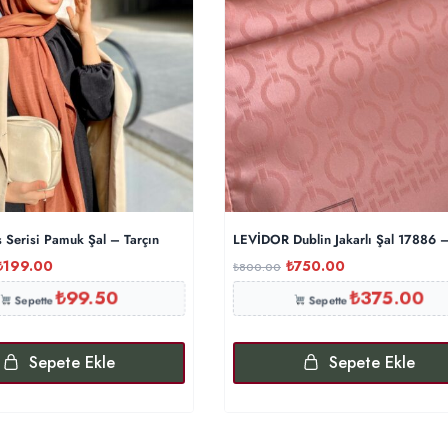
 Serisi Pamuk Şal – Tarçın
LEVİDOR Dublin Jakarlı Şal 17886 –
₺
199.00
₺
750.00
₺
800.00
₺
99.50
₺
375.00
Sepette
Sepette
Sepete Ekle
Sepete Ekle