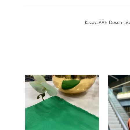
KazayaÄÄ± Desen Jaka