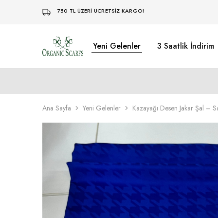
750 TL ÜZERİ ÜCRETSİZ KARGO!
Yeni Gelenler
3 Saatlik İndirim
Organikscarf
Ana Sayfa
Yeni Gelenler
Kazayağı Desen Jakar Şal – S