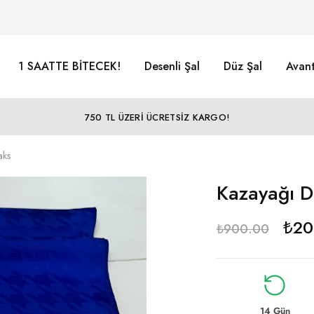
1 SAATTE BİTECEK!
Desenli Şal
Düz Şal
Avant
750 TL ÜZERİ ÜCRETSİZ KARGO!
aks
Kazayağı D
₺
20
₺
900.00
14 Gün