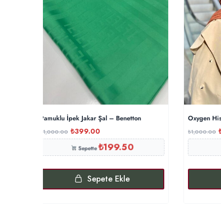
Pamuklu İpek Jakar Şal – Benetton
Oxygen His
₺
399.00
₺
1,000.00
₺
1,000.00
₺
199.50
Sepette
Sepete Ekle