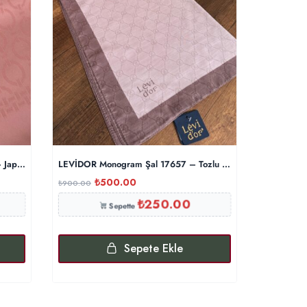
 Japon Kirazı
LEVİDOR Monogram Şal 17657 – Tozlu Eflatun
Triko Başl
₺
500.00
₺
₺
900.00
₺
500.00
₺
250.00
Sepette
Sepete Ekle