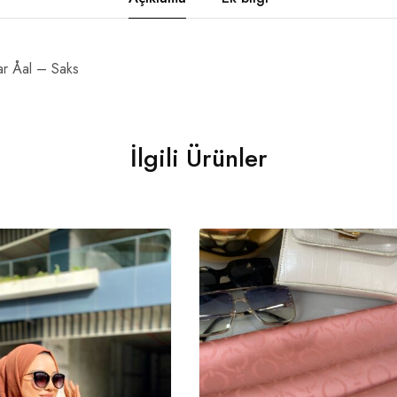
r Åal – Saks
İlgili Ürünler