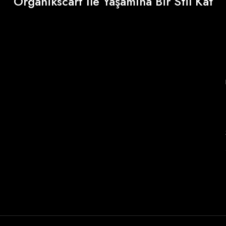
Organikscarf İle Yaşamına Bir Stil Kat