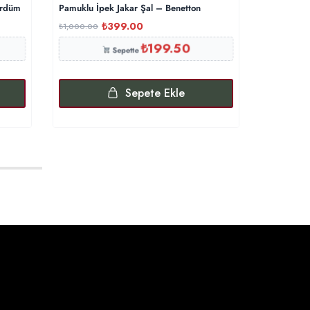
ürdüm
Pamuklu İpek Jakar Şal – Benetton
İTHAL A+++
₺
399.00
₺
1,000.00
₺
5,000.00
₺
199.50
Sepette
Sepete Ekle