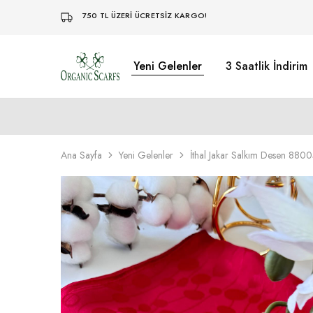
750 TL ÜZERİ ÜCRETSİZ KARGO!
Yeni Gelenler
3 Saatlik İndirim
Organikscarf
Ana Sayfa
Yeni Gelenler
İthal Jakar Salkım Desen 8800