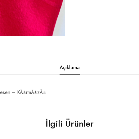
Açıklama
 Desen – KÄ±rmÄ±zÄ±
İlgili Ürünler