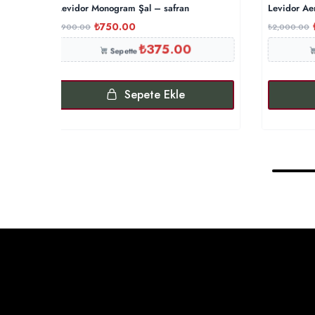
Levidor Monogram Şal – safran
Levidor Ae
₺
750.00
₺
900.00
₺
2,000.00
₺
375.00
Sepette
Sepete Ekle