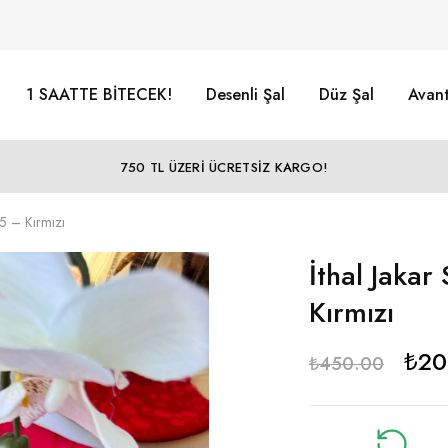
1 SAATTE BİTECEK!
Desenli Şal
Düz Şal
Avant
750 TL ÜZERİ ÜCRETSİZ KARGO!
5 – Kırmızı
İthal Jaka
Kırmızı
₺
20
₺
450.00