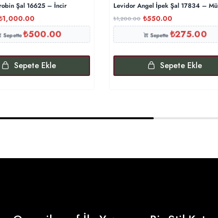
robin Şal 16625 – İncir
Levidor Angel İpek Şal 17834 – M
₺
1,000.00
₺
550.00
₺
1,200.00
₺
500.00
₺
275.00
Sepette
Sepette
Sepete Ekle
Sepete Ekle