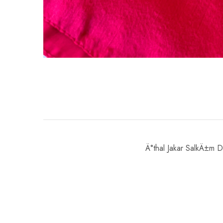
Ä°thal Jakar SalkÄ±m