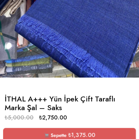
İTHAL A+++ Yün İpek Çift Taraflı
Marka Şal – Saks
₺
5,000.00
₺
2,750.00
₺
1,375.00
Sepette