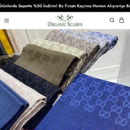
rde Sepette %50 İndirim! Bu Fırsatı Kaçrıma Hemen Alışverişe Başla!
Organikscarf