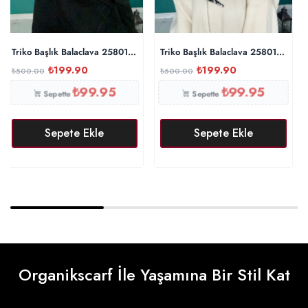
Triko Başlık Balaclava 25801 – Gri
Triko Başlık Balaclava 25801 – Taş
₺
199.90
₺
199.90
₺
500.00
₺
500.00
₺
99.95
₺
99.95
Sepette
Sepette
Sepete Ekle
Sepete Ekle
Organikscarf İle Yaşamına Bir Stil Kat