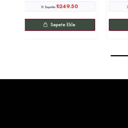
₺
249.50
Sepette
Sepete Ekle