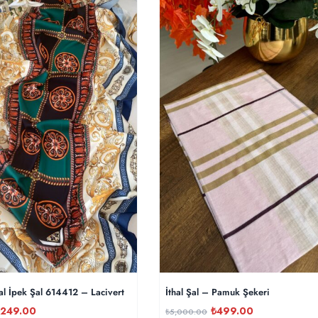
al İpek Şal 614412 – Lacivert
İthal Şal – Pamuk Şekeri
249.00
₺
499.00
₺
5,000.00