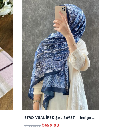
ETRO VUAL İPEK ŞAL 36987 – indigo mavi
İTHAL VUA
₺
499.00
₺
1,000.00
₺
1,000.00