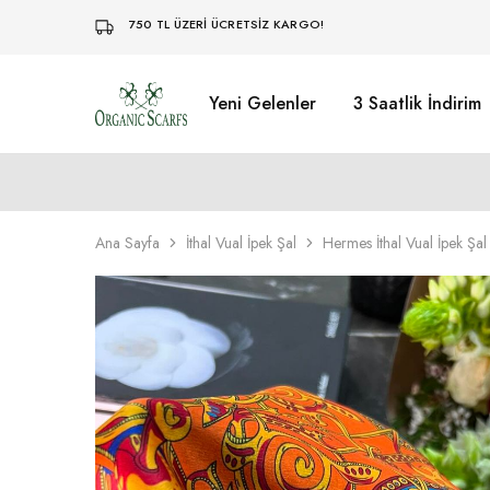
750 TL ÜZERİ ÜCRETSİZ KARGO!
Yeni Gelenler
3 Saatlik İndirim
Organikscarf
Ana Sayfa
İthal Vual İpek Şal
Hermes İthal Vual İpek Şa