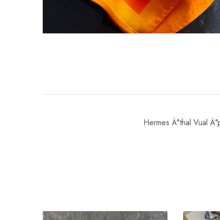
Hermes Ä°thal Vual Ä°