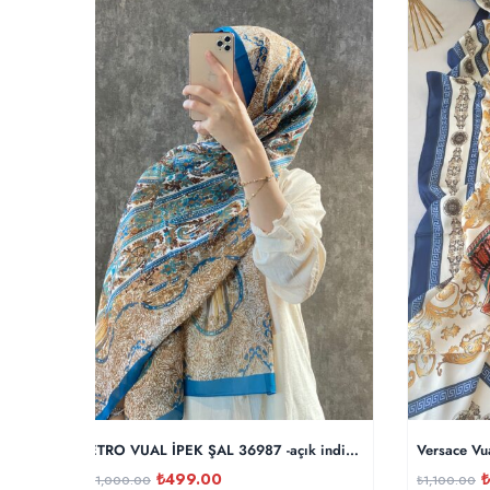
ETRO VUAL İPEK ŞAL 36987 -açık indigo/altın
Versace Vu
₺
499.00
₺
₺
1,000.00
₺
1,100.00