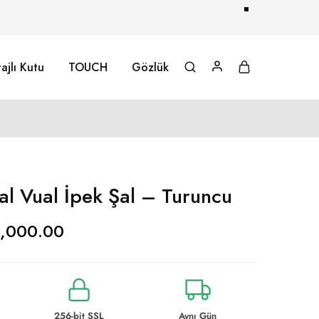
ajlı Kutu
TOUCH
Gözlük
al Vual İpek Şal – Turuncu
1,000.00
256-bit SSL
Aynı Gün