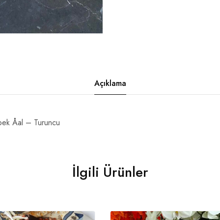
Açıklama
pek Åal – Turuncu
İlgili Ürünler