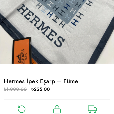
Hermes İpek Eşarp – Füme
₺
1,000.00
₺
225.00