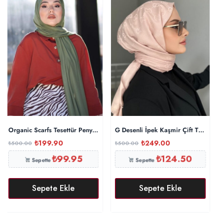
Organic Scarfs Tesettür Penye Şal Hijap Modeli – Haki
G Desenli İpek Kaşmir Çift Taraflı
₺
199.90
₺
249.00
₺
500.00
₺
500.00
₺
99.95
₺
124.50
Sepette
Sepette
Sepete Ekle
Sepete Ekle