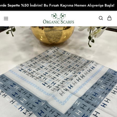
epette %50 İndirim! Bu Fırsatı Kaçrıma Hemen Alışverişe Başla!
Organikscarf