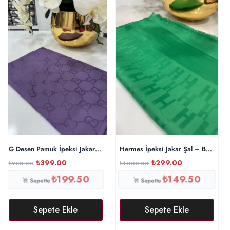
G Desen Pamuk İpeksi Jakar Şal – Mürdüm
Hermes İpeksi Jakar Şal – Benetton
₺
399.00
₺
299.00
₺
900.00
₺
1,000.00
₺
199.50
₺
149.50
Sepette
Sepette
Sepete Ekle
Sepete Ekle