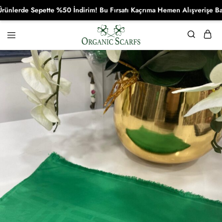
rde Sepette %50 İndirim! Bu Fırsatı Kaçrıma Hemen Alışverişe Başla!
Organikscarf