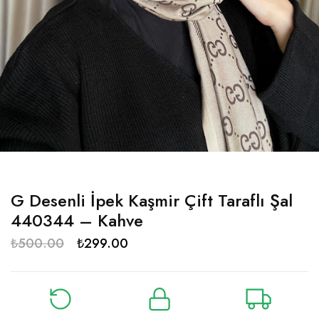
G Desenli İpek Kaşmir Çift Taraflı Şal
440344 – Kahve
₺
500.00
₺
299.00