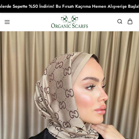
 Sepette %50 İndirim! Bu Fırsatı Kaçrıma Hemen Alışverişe Başla!
Organikscarf