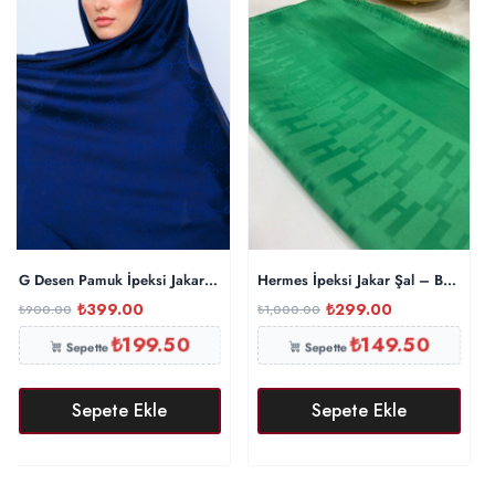
G Desen Pamuk İpeksi Jakar Şal – Lacivert
Hermes İpeksi Jakar Şal – Benetton
₺
399.00
₺
299.00
₺
900.00
₺
1,000.00
₺
199.50
₺
149.50
Sepette
Sepette
Sepete Ekle
Sepete Ekle