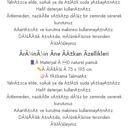
YalnÄ±zca elde, soÄuk ya da Ä±lÄ±k suda yÄ±kayÄ±nÄ±z.
Hafif deterjan kullanÄ±nÄ±z.
Ãitilemeden, nazikÃ§e sÄ±kÄ±p dÃ¼z bir zeminde sererek
kurutunuz.
AÄartÄ±cÄ± ve kurutma makinesi kullanmayÄ±nÄ±z.
DÃ¼ÅÃ¼k Ä±sÄ±da, mÃ¼mkÃ¼nse tersinden
Ã¼tÃ¼leyiniz.
ÃrÃ¼nÃ¼n Ãne ÃÄ±kan Ãzellikleri
Â Materyal:Â 0 naturel pamuk
Â ÃlÃ§Ã¼:Â 75 x 195 cm
Â YÄ±kama TalimatÄ±:
YalnÄ±zca elde, soÄuk ya da Ä±lÄ±k suda yÄ±kayÄ±nÄ±z.
Hafif deterjan kullanÄ±nÄ±z.
Ãitilemeden, nazikÃ§e sÄ±kÄ±p dÃ¼z bir zeminde sererek
kurutunuz.
AÄartÄ±cÄ± ve kurutma makinesi kullanmayÄ±nÄ±z.
DÃ¼ÅÃ¼k Ä±sÄ±da, mÃ¼mkÃ¼nse tersinden
Ã¼tÃ¼leyiniz.