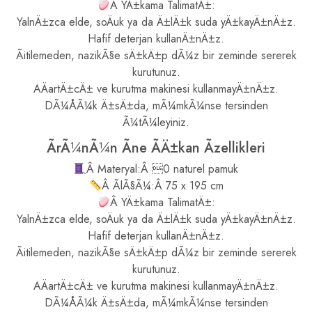
Â YÄ±kama TalimatÄ±:
YalnÄ±zca elde, soÄuk ya da Ä±lÄ±k suda yÄ±kayÄ±nÄ±z.
Hafif deterjan kullanÄ±nÄ±z.
Ãitilemeden, nazikÃ§e sÄ±kÄ±p dÃ¼z bir zeminde sererek
kurutunuz.
AÄartÄ±cÄ± ve kurutma makinesi kullanmayÄ±nÄ±z.
DÃ¼ÅÃ¼k Ä±sÄ±da, mÃ¼mkÃ¼nse tersinden
Ã¼tÃ¼leyiniz.
ÃrÃ¼nÃ¼n Ãne ÃÄ±kan Ãzellikleri
Â Materyal:Â 0 naturel pamuk
Â ÃlÃ§Ã¼:Â 75 x 195 cm
Â YÄ±kama TalimatÄ±:
YalnÄ±zca elde, soÄuk ya da Ä±lÄ±k suda yÄ±kayÄ±nÄ±z.
Hafif deterjan kullanÄ±nÄ±z.
Ãitilemeden, nazikÃ§e sÄ±kÄ±p dÃ¼z bir zeminde sererek
kurutunuz.
AÄartÄ±cÄ± ve kurutma makinesi kullanmayÄ±nÄ±z.
DÃ¼ÅÃ¼k Ä±sÄ±da, mÃ¼mkÃ¼nse tersinden