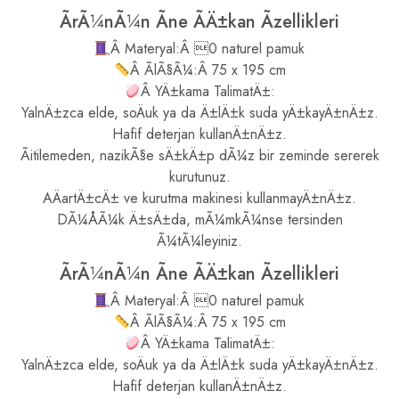
ÃrÃ¼nÃ¼n Ãne ÃÄ±kan Ãzellikleri
Â Materyal:Â 0 naturel pamuk
Â ÃlÃ§Ã¼:Â 75 x 195 cm
Â YÄ±kama TalimatÄ±:
YalnÄ±zca elde, soÄuk ya da Ä±lÄ±k suda yÄ±kayÄ±nÄ±z.
Hafif deterjan kullanÄ±nÄ±z.
Ãitilemeden, nazikÃ§e sÄ±kÄ±p dÃ¼z bir zeminde sererek
kurutunuz.
AÄartÄ±cÄ± ve kurutma makinesi kullanmayÄ±nÄ±z.
DÃ¼ÅÃ¼k Ä±sÄ±da, mÃ¼mkÃ¼nse tersinden
Ã¼tÃ¼leyiniz.
ÃrÃ¼nÃ¼n Ãne ÃÄ±kan Ãzellikleri
Â Materyal:Â 0 naturel pamuk
Â ÃlÃ§Ã¼:Â 75 x 195 cm
Â YÄ±kama TalimatÄ±:
YalnÄ±zca elde, soÄuk ya da Ä±lÄ±k suda yÄ±kayÄ±nÄ±z.
Hafif deterjan kullanÄ±nÄ±z.