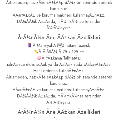
Ãitilemeden, nazikÃ§e sÄ±kÄ±p dÃ¼z bir zeminde sererek
kurutunuz.
AÄartÄ±cÄ± ve kurutma makinesi kullanmayÄ±nÄ±z.
DÃ¼ÅÃ¼k Ä±sÄ±da, mÃ¼mkÃ¼nse tersinden
Ã¼tÃ¼leyiniz.
ÃrÃ¼nÃ¼n Ãne ÃÄ±kan Ãzellikleri
Â Materyal:Â 0 naturel pamuk
Â ÃlÃ§Ã¼:Â 75 x 195 cm
Â YÄ±kama TalimatÄ±:
YalnÄ±zca elde, soÄuk ya da Ä±lÄ±k suda yÄ±kayÄ±nÄ±z.
Hafif deterjan kullanÄ±nÄ±z.
Ãitilemeden, nazikÃ§e sÄ±kÄ±p dÃ¼z bir zeminde sererek
kurutunuz.
AÄartÄ±cÄ± ve kurutma makinesi kullanmayÄ±nÄ±z.
DÃ¼ÅÃ¼k Ä±sÄ±da, mÃ¼mkÃ¼nse tersinden
Ã¼tÃ¼leyiniz.
ÃrÃ¼nÃ¼n Ãne ÃÄ±kan Ãzellikleri