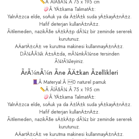
Â ÃlÃ§Ã¼:Â 75 x 195 cm
Â YÄ±kama TalimatÄ±:
YalnÄ±zca elde, soÄuk ya da Ä±lÄ±k suda yÄ±kayÄ±nÄ±z.
Hafif deterjan kullanÄ±nÄ±z.
Ãitilemeden, nazikÃ§e sÄ±kÄ±p dÃ¼z bir zeminde sererek
kurutunuz.
AÄartÄ±cÄ± ve kurutma makinesi kullanmayÄ±nÄ±z.
DÃ¼ÅÃ¼k Ä±sÄ±da, mÃ¼mkÃ¼nse tersinden
Ã¼tÃ¼leyiniz.
ÃrÃ¼nÃ¼n Ãne ÃÄ±kan Ãzellikleri
Â Materyal:Â 0 naturel pamuk
Â ÃlÃ§Ã¼:Â 75 x 195 cm
Â YÄ±kama TalimatÄ±:
YalnÄ±zca elde, soÄuk ya da Ä±lÄ±k suda yÄ±kayÄ±nÄ±z.
Hafif deterjan kullanÄ±nÄ±z.
Ãitilemeden, nazikÃ§e sÄ±kÄ±p dÃ¼z bir zeminde sererek
kurutunuz.
AÄartÄ±cÄ± ve kurutma makinesi kullanmayÄ±nÄ±z.