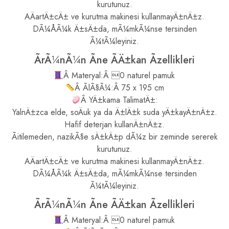
kurutunuz.
AÄartÄ±cÄ± ve kurutma makinesi kullanmayÄ±nÄ±z.
DÃ¼ÅÃ¼k Ä±sÄ±da, mÃ¼mkÃ¼nse tersinden
Ã¼tÃ¼leyiniz.
ÃrÃ¼nÃ¼n Ãne ÃÄ±kan Ãzellikleri
Â Materyal:Â 0 naturel pamuk
Â ÃlÃ§Ã¼:Â 75 x 195 cm
Â YÄ±kama TalimatÄ±:
YalnÄ±zca elde, soÄuk ya da Ä±lÄ±k suda yÄ±kayÄ±nÄ±z.
Hafif deterjan kullanÄ±nÄ±z.
Ãitilemeden, nazikÃ§e sÄ±kÄ±p dÃ¼z bir zeminde sererek
kurutunuz.
AÄartÄ±cÄ± ve kurutma makinesi kullanmayÄ±nÄ±z.
DÃ¼ÅÃ¼k Ä±sÄ±da, mÃ¼mkÃ¼nse tersinden
Ã¼tÃ¼leyiniz.
ÃrÃ¼nÃ¼n Ãne ÃÄ±kan Ãzellikleri
Â Materyal:Â 0 naturel pamuk