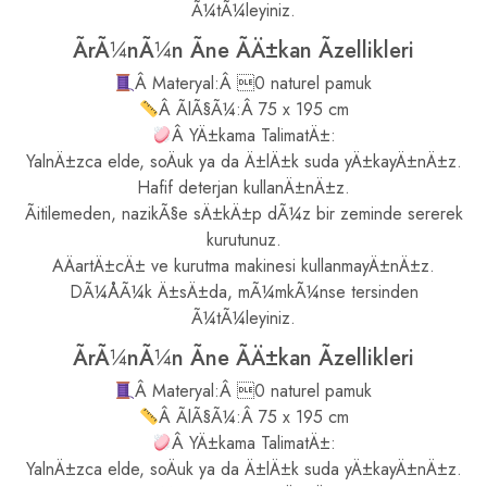
Ã¼tÃ¼leyiniz.
ÃrÃ¼nÃ¼n Ãne ÃÄ±kan Ãzellikleri
Â Materyal:Â 0 naturel pamuk
Â ÃlÃ§Ã¼:Â 75 x 195 cm
Â YÄ±kama TalimatÄ±:
YalnÄ±zca elde, soÄuk ya da Ä±lÄ±k suda yÄ±kayÄ±nÄ±z.
Hafif deterjan kullanÄ±nÄ±z.
Ãitilemeden, nazikÃ§e sÄ±kÄ±p dÃ¼z bir zeminde sererek
kurutunuz.
AÄartÄ±cÄ± ve kurutma makinesi kullanmayÄ±nÄ±z.
DÃ¼ÅÃ¼k Ä±sÄ±da, mÃ¼mkÃ¼nse tersinden
Ã¼tÃ¼leyiniz.
ÃrÃ¼nÃ¼n Ãne ÃÄ±kan Ãzellikleri
Â Materyal:Â 0 naturel pamuk
Â ÃlÃ§Ã¼:Â 75 x 195 cm
Â YÄ±kama TalimatÄ±:
YalnÄ±zca elde, soÄuk ya da Ä±lÄ±k suda yÄ±kayÄ±nÄ±z.