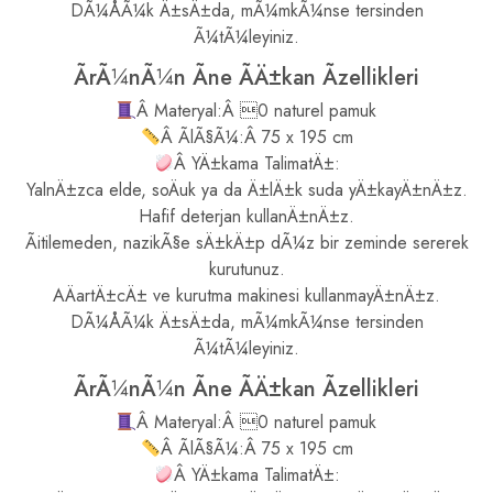
DÃ¼ÅÃ¼k Ä±sÄ±da, mÃ¼mkÃ¼nse tersinden
Ã¼tÃ¼leyiniz.
ÃrÃ¼nÃ¼n Ãne ÃÄ±kan Ãzellikleri
Â Materyal:Â 0 naturel pamuk
Â ÃlÃ§Ã¼:Â 75 x 195 cm
Â YÄ±kama TalimatÄ±:
YalnÄ±zca elde, soÄuk ya da Ä±lÄ±k suda yÄ±kayÄ±nÄ±z.
Hafif deterjan kullanÄ±nÄ±z.
Ãitilemeden, nazikÃ§e sÄ±kÄ±p dÃ¼z bir zeminde sererek
kurutunuz.
AÄartÄ±cÄ± ve kurutma makinesi kullanmayÄ±nÄ±z.
DÃ¼ÅÃ¼k Ä±sÄ±da, mÃ¼mkÃ¼nse tersinden
Ã¼tÃ¼leyiniz.
ÃrÃ¼nÃ¼n Ãne ÃÄ±kan Ãzellikleri
Â Materyal:Â 0 naturel pamuk
Â ÃlÃ§Ã¼:Â 75 x 195 cm
Â YÄ±kama TalimatÄ±: