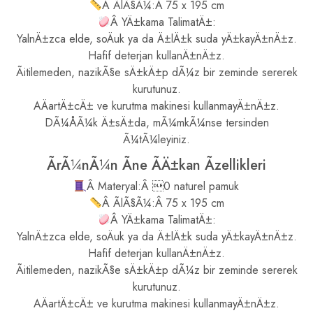
Â ÃlÃ§Ã¼:Â 75 x 195 cm
Â YÄ±kama TalimatÄ±:
YalnÄ±zca elde, soÄuk ya da Ä±lÄ±k suda yÄ±kayÄ±nÄ±z.
Hafif deterjan kullanÄ±nÄ±z.
Ãitilemeden, nazikÃ§e sÄ±kÄ±p dÃ¼z bir zeminde sererek
kurutunuz.
AÄartÄ±cÄ± ve kurutma makinesi kullanmayÄ±nÄ±z.
DÃ¼ÅÃ¼k Ä±sÄ±da, mÃ¼mkÃ¼nse tersinden
Ã¼tÃ¼leyiniz.
ÃrÃ¼nÃ¼n Ãne ÃÄ±kan Ãzellikleri
Â Materyal:Â 0 naturel pamuk
Â ÃlÃ§Ã¼:Â 75 x 195 cm
Â YÄ±kama TalimatÄ±:
YalnÄ±zca elde, soÄuk ya da Ä±lÄ±k suda yÄ±kayÄ±nÄ±z.
Hafif deterjan kullanÄ±nÄ±z.
Ãitilemeden, nazikÃ§e sÄ±kÄ±p dÃ¼z bir zeminde sererek
kurutunuz.
AÄartÄ±cÄ± ve kurutma makinesi kullanmayÄ±nÄ±z.