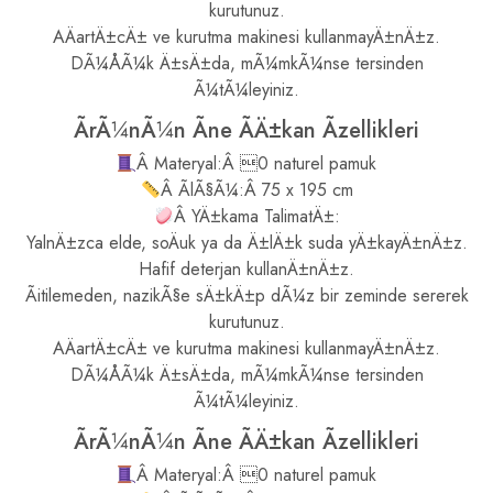
kurutunuz.
AÄartÄ±cÄ± ve kurutma makinesi kullanmayÄ±nÄ±z.
DÃ¼ÅÃ¼k Ä±sÄ±da, mÃ¼mkÃ¼nse tersinden
Ã¼tÃ¼leyiniz.
ÃrÃ¼nÃ¼n Ãne ÃÄ±kan Ãzellikleri
Â Materyal:Â 0 naturel pamuk
Â ÃlÃ§Ã¼:Â 75 x 195 cm
Â YÄ±kama TalimatÄ±:
YalnÄ±zca elde, soÄuk ya da Ä±lÄ±k suda yÄ±kayÄ±nÄ±z.
Hafif deterjan kullanÄ±nÄ±z.
Ãitilemeden, nazikÃ§e sÄ±kÄ±p dÃ¼z bir zeminde sererek
kurutunuz.
AÄartÄ±cÄ± ve kurutma makinesi kullanmayÄ±nÄ±z.
DÃ¼ÅÃ¼k Ä±sÄ±da, mÃ¼mkÃ¼nse tersinden
Ã¼tÃ¼leyiniz.
ÃrÃ¼nÃ¼n Ãne ÃÄ±kan Ãzellikleri
Â Materyal:Â 0 naturel pamuk