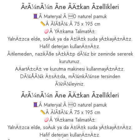
ÃrÃ¼nÃ¼n Ãne ÃÄ±kan Ãzellikleri
Â Materyal:Â 0 naturel pamuk
Â ÃlÃ§Ã¼:Â 75 x 195 cm
Â YÄ±kama TalimatÄ±:
YalnÄ±zca elde, soÄuk ya da Ä±lÄ±k suda yÄ±kayÄ±nÄ±z.
Hafif deterjan kullanÄ±nÄ±z.
Ãitilemeden, nazikÃ§e sÄ±kÄ±p dÃ¼z bir zeminde sererek
kurutunuz.
AÄartÄ±cÄ± ve kurutma makinesi kullanmayÄ±nÄ±z.
DÃ¼ÅÃ¼k Ä±sÄ±da, mÃ¼mkÃ¼nse tersinden
Ã¼tÃ¼leyiniz.
ÃrÃ¼nÃ¼n Ãne ÃÄ±kan Ãzellikleri
Â Materyal:Â 0 naturel pamuk
Â ÃlÃ§Ã¼:Â 75 x 195 cm
Â YÄ±kama TalimatÄ±:
YalnÄ±zca elde, soÄuk ya da Ä±lÄ±k suda yÄ±kayÄ±nÄ±z.
Hafif deterjan kullanÄ±nÄ±z.