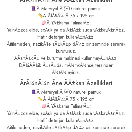
Â Materyal:Â 0 naturel pamuk
Â ÃlÃ§Ã¼:Â 75 x 195 cm
Â YÄ±kama TalimatÄ±:
YalnÄ±zca elde, soÄuk ya da Ä±lÄ±k suda yÄ±kayÄ±nÄ±z.
Hafif deterjan kullanÄ±nÄ±z.
Ãitilemeden, nazikÃ§e sÄ±kÄ±p dÃ¼z bir zeminde sererek
kurutunuz.
AÄartÄ±cÄ± ve kurutma makinesi kullanmayÄ±nÄ±z.
DÃ¼ÅÃ¼k Ä±sÄ±da, mÃ¼mkÃ¼nse tersinden
Ã¼tÃ¼leyiniz.
ÃrÃ¼nÃ¼n Ãne ÃÄ±kan Ãzellikleri
Â Materyal:Â 0 naturel pamuk
Â ÃlÃ§Ã¼:Â 75 x 195 cm
Â YÄ±kama TalimatÄ±:
YalnÄ±zca elde, soÄuk ya da Ä±lÄ±k suda yÄ±kayÄ±nÄ±z.
Hafif deterjan kullanÄ±nÄ±z.
Ãitilemeden, nazikÃ§e sÄ±kÄ±p dÃ¼z bir zeminde sererek