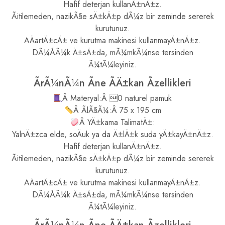
Hafif deterjan kullanÄ±nÄ±z.
Ãitilemeden, nazikÃ§e sÄ±kÄ±p dÃ¼z bir zeminde sererek
kurutunuz.
AÄartÄ±cÄ± ve kurutma makinesi kullanmayÄ±nÄ±z.
DÃ¼ÅÃ¼k Ä±sÄ±da, mÃ¼mkÃ¼nse tersinden
Ã¼tÃ¼leyiniz.
ÃrÃ¼nÃ¼n Ãne ÃÄ±kan Ãzellikleri
Â Materyal:Â 0 naturel pamuk
Â ÃlÃ§Ã¼:Â 75 x 195 cm
Â YÄ±kama TalimatÄ±:
YalnÄ±zca elde, soÄuk ya da Ä±lÄ±k suda yÄ±kayÄ±nÄ±z.
Hafif deterjan kullanÄ±nÄ±z.
Ãitilemeden, nazikÃ§e sÄ±kÄ±p dÃ¼z bir zeminde sererek
kurutunuz.
AÄartÄ±cÄ± ve kurutma makinesi kullanmayÄ±nÄ±z.
DÃ¼ÅÃ¼k Ä±sÄ±da, mÃ¼mkÃ¼nse tersinden
Ã¼tÃ¼leyiniz.