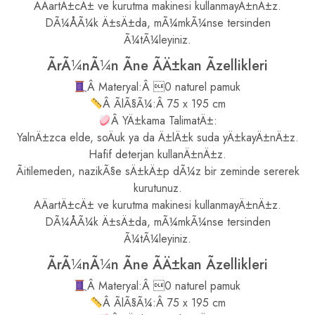
AÄartÄ±cÄ± ve kurutma makinesi kullanmayÄ±nÄ±z.
DÃ¼ÅÃ¼k Ä±sÄ±da, mÃ¼mkÃ¼nse tersinden
Ã¼tÃ¼leyiniz.
ÃrÃ¼nÃ¼n Ãne ÃÄ±kan Ãzellikleri
Â Materyal:Â 0 naturel pamuk
Â ÃlÃ§Ã¼:Â 75 x 195 cm
Â YÄ±kama TalimatÄ±:
YalnÄ±zca elde, soÄuk ya da Ä±lÄ±k suda yÄ±kayÄ±nÄ±z.
Hafif deterjan kullanÄ±nÄ±z.
Ãitilemeden, nazikÃ§e sÄ±kÄ±p dÃ¼z bir zeminde sererek
kurutunuz.
AÄartÄ±cÄ± ve kurutma makinesi kullanmayÄ±nÄ±z.
DÃ¼ÅÃ¼k Ä±sÄ±da, mÃ¼mkÃ¼nse tersinden
Ã¼tÃ¼leyiniz.
ÃrÃ¼nÃ¼n Ãne ÃÄ±kan Ãzellikleri
Â Materyal:Â 0 naturel pamuk
Â ÃlÃ§Ã¼:Â 75 x 195 cm