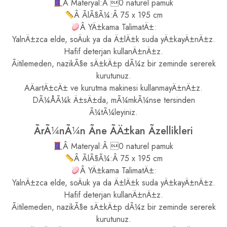
Â Materyal:Â 0 naturel pamuk
Â ÃlÃ§Ã¼:Â 75 x 195 cm
Â YÄ±kama TalimatÄ±:
YalnÄ±zca elde, soÄuk ya da Ä±lÄ±k suda yÄ±kayÄ±nÄ±z.
Hafif deterjan kullanÄ±nÄ±z.
Ãitilemeden, nazikÃ§e sÄ±kÄ±p dÃ¼z bir zeminde sererek
kurutunuz.
AÄartÄ±cÄ± ve kurutma makinesi kullanmayÄ±nÄ±z.
DÃ¼ÅÃ¼k Ä±sÄ±da, mÃ¼mkÃ¼nse tersinden
Ã¼tÃ¼leyiniz.
ÃrÃ¼nÃ¼n Ãne ÃÄ±kan Ãzellikleri
Â Materyal:Â 0 naturel pamuk
Â ÃlÃ§Ã¼:Â 75 x 195 cm
Â YÄ±kama TalimatÄ±:
YalnÄ±zca elde, soÄuk ya da Ä±lÄ±k suda yÄ±kayÄ±nÄ±z.
Hafif deterjan kullanÄ±nÄ±z.
Ãitilemeden, nazikÃ§e sÄ±kÄ±p dÃ¼z bir zeminde sererek
kurutunuz.