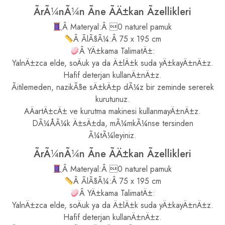
ÃrÃ¼nÃ¼n Ãne ÃÄ±kan Ãzellikleri
Â Materyal:Â 0 naturel pamuk
Â ÃlÃ§Ã¼:Â 75 x 195 cm
Â YÄ±kama TalimatÄ±:
YalnÄ±zca elde, soÄuk ya da Ä±lÄ±k suda yÄ±kayÄ±nÄ±z.
Hafif deterjan kullanÄ±nÄ±z.
Ãitilemeden, nazikÃ§e sÄ±kÄ±p dÃ¼z bir zeminde sererek
kurutunuz.
AÄartÄ±cÄ± ve kurutma makinesi kullanmayÄ±nÄ±z.
DÃ¼ÅÃ¼k Ä±sÄ±da, mÃ¼mkÃ¼nse tersinden
Ã¼tÃ¼leyiniz.
ÃrÃ¼nÃ¼n Ãne ÃÄ±kan Ãzellikleri
Â Materyal:Â 0 naturel pamuk
Â ÃlÃ§Ã¼:Â 75 x 195 cm
Â YÄ±kama TalimatÄ±:
YalnÄ±zca elde, soÄuk ya da Ä±lÄ±k suda yÄ±kayÄ±nÄ±z.
Hafif deterjan kullanÄ±nÄ±z.