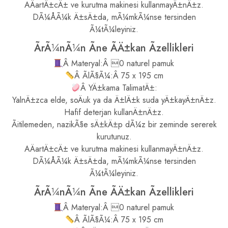
AÄartÄ±cÄ± ve kurutma makinesi kullanmayÄ±nÄ±z.
DÃ¼ÅÃ¼k Ä±sÄ±da, mÃ¼mkÃ¼nse tersinden
Ã¼tÃ¼leyiniz.
ÃrÃ¼nÃ¼n Ãne ÃÄ±kan Ãzellikleri
Â Materyal:Â 0 naturel pamuk
Â ÃlÃ§Ã¼:Â 75 x 195 cm
Â YÄ±kama TalimatÄ±:
YalnÄ±zca elde, soÄuk ya da Ä±lÄ±k suda yÄ±kayÄ±nÄ±z.
Hafif deterjan kullanÄ±nÄ±z.
Ãitilemeden, nazikÃ§e sÄ±kÄ±p dÃ¼z bir zeminde sererek
kurutunuz.
AÄartÄ±cÄ± ve kurutma makinesi kullanmayÄ±nÄ±z.
DÃ¼ÅÃ¼k Ä±sÄ±da, mÃ¼mkÃ¼nse tersinden
Ã¼tÃ¼leyiniz.
ÃrÃ¼nÃ¼n Ãne ÃÄ±kan Ãzellikleri
Â Materyal:Â 0 naturel pamuk
Â ÃlÃ§Ã¼:Â 75 x 195 cm