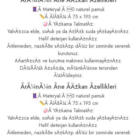
ÃrÃ¼nÃ¼n Ãne ÃÄ±kan Ãzellikleri
Â Materyal:Â 0 naturel pamuk
Â ÃlÃ§Ã¼:Â 75 x 195 cm
Â YÄ±kama TalimatÄ±:
YalnÄ±zca elde, soÄuk ya da Ä±lÄ±k suda yÄ±kayÄ±nÄ±z.
Hafif deterjan kullanÄ±nÄ±z.
Ãitilemeden, nazikÃ§e sÄ±kÄ±p dÃ¼z bir zeminde sererek
kurutunuz.
AÄartÄ±cÄ± ve kurutma makinesi kullanmayÄ±nÄ±z.
DÃ¼ÅÃ¼k Ä±sÄ±da, mÃ¼mkÃ¼nse tersinden
Ã¼tÃ¼leyiniz.
ÃrÃ¼nÃ¼n Ãne ÃÄ±kan Ãzellikleri
Â Materyal:Â 0 naturel pamuk
Â ÃlÃ§Ã¼:Â 75 x 195 cm
Â YÄ±kama TalimatÄ±:
YalnÄ±zca elde, soÄuk ya da Ä±lÄ±k suda yÄ±kayÄ±nÄ±z.
Hafif deterjan kullanÄ±nÄ±z.
Ãitilemeden, nazikÃ§e sÄ±kÄ±p dÃ¼z bir zeminde sererek