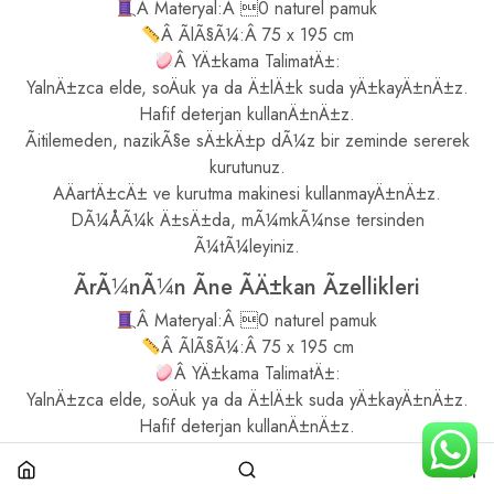
Â Materyal:Â 0 naturel pamuk
Â ÃlÃ§Ã¼:Â 75 x 195 cm
Â YÄ±kama TalimatÄ±:
YalnÄ±zca elde, soÄuk ya da Ä±lÄ±k suda yÄ±kayÄ±nÄ±z.
Hafif deterjan kullanÄ±nÄ±z.
Ãitilemeden, nazikÃ§e sÄ±kÄ±p dÃ¼z bir zeminde sererek
kurutunuz.
AÄartÄ±cÄ± ve kurutma makinesi kullanmayÄ±nÄ±z.
DÃ¼ÅÃ¼k Ä±sÄ±da, mÃ¼mkÃ¼nse tersinden
Ã¼tÃ¼leyiniz.
ÃrÃ¼nÃ¼n Ãne ÃÄ±kan Ãzellikleri
Â Materyal:Â 0 naturel pamuk
Â ÃlÃ§Ã¼:Â 75 x 195 cm
Â YÄ±kama TalimatÄ±:
YalnÄ±zca elde, soÄuk ya da Ä±lÄ±k suda yÄ±kayÄ±nÄ±z.
Hafif deterjan kullanÄ±nÄ±z.
Ãitilemeden, nazikÃ§e sÄ±kÄ±p dÃ¼z bir zeminde sererek
kurutunuz.