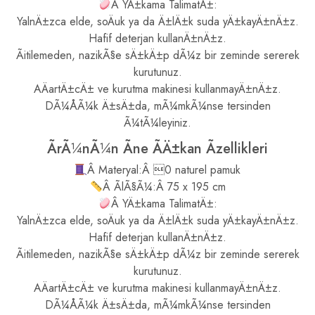
Â YÄ±kama TalimatÄ±:
YalnÄ±zca elde, soÄuk ya da Ä±lÄ±k suda yÄ±kayÄ±nÄ±z.
Hafif deterjan kullanÄ±nÄ±z.
Ãitilemeden, nazikÃ§e sÄ±kÄ±p dÃ¼z bir zeminde sererek
kurutunuz.
AÄartÄ±cÄ± ve kurutma makinesi kullanmayÄ±nÄ±z.
DÃ¼ÅÃ¼k Ä±sÄ±da, mÃ¼mkÃ¼nse tersinden
Ã¼tÃ¼leyiniz.
ÃrÃ¼nÃ¼n Ãne ÃÄ±kan Ãzellikleri
Â Materyal:Â 0 naturel pamuk
Â ÃlÃ§Ã¼:Â 75 x 195 cm
Â YÄ±kama TalimatÄ±:
YalnÄ±zca elde, soÄuk ya da Ä±lÄ±k suda yÄ±kayÄ±nÄ±z.
Hafif deterjan kullanÄ±nÄ±z.
Ãitilemeden, nazikÃ§e sÄ±kÄ±p dÃ¼z bir zeminde sererek
kurutunuz.
AÄartÄ±cÄ± ve kurutma makinesi kullanmayÄ±nÄ±z.
DÃ¼ÅÃ¼k Ä±sÄ±da, mÃ¼mkÃ¼nse tersinden