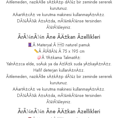
Ãitilemeden, nazikÃ§e sÄ±kÄ±p dÃ¼z bir zeminde sererek
kurutunuz.
AÄartÄ±cÄ± ve kurutma makinesi kullanmayÄ±nÄ±z.
DÃ¼ÅÃ¼k Ä±sÄ±da, mÃ¼mkÃ¼nse tersinden
Ã¼tÃ¼leyiniz.
ÃrÃ¼nÃ¼n Ãne ÃÄ±kan Ãzellikleri
Â Materyal:Â 0 naturel pamuk
Â ÃlÃ§Ã¼:Â 75 x 195 cm
Â YÄ±kama TalimatÄ±:
YalnÄ±zca elde, soÄuk ya da Ä±lÄ±k suda yÄ±kayÄ±nÄ±z.
Hafif deterjan kullanÄ±nÄ±z.
Ãitilemeden, nazikÃ§e sÄ±kÄ±p dÃ¼z bir zeminde sererek
kurutunuz.
AÄartÄ±cÄ± ve kurutma makinesi kullanmayÄ±nÄ±z.
DÃ¼ÅÃ¼k Ä±sÄ±da, mÃ¼mkÃ¼nse tersinden
Ã¼tÃ¼leyiniz.
ÃrÃ¼nÃ¼n Ãne ÃÄ±kan Ãzellikleri