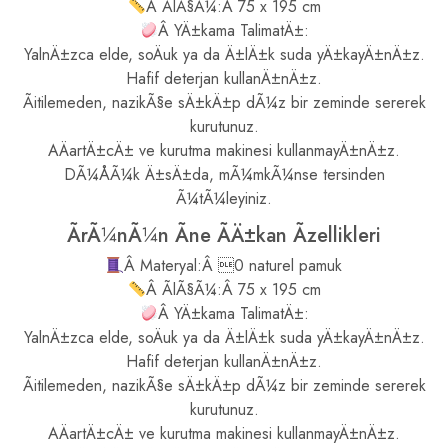
Â ÃlÃ§Ã¼:Â 75 x 195 cm
Â YÄ±kama TalimatÄ±:
YalnÄ±zca elde, soÄuk ya da Ä±lÄ±k suda yÄ±kayÄ±nÄ±z.
Hafif deterjan kullanÄ±nÄ±z.
Ãitilemeden, nazikÃ§e sÄ±kÄ±p dÃ¼z bir zeminde sererek
kurutunuz.
AÄartÄ±cÄ± ve kurutma makinesi kullanmayÄ±nÄ±z.
DÃ¼ÅÃ¼k Ä±sÄ±da, mÃ¼mkÃ¼nse tersinden
Ã¼tÃ¼leyiniz.
ÃrÃ¼nÃ¼n Ãne ÃÄ±kan Ãzellikleri
Â Materyal:Â 0 naturel pamuk
Â ÃlÃ§Ã¼:Â 75 x 195 cm
Â YÄ±kama TalimatÄ±:
YalnÄ±zca elde, soÄuk ya da Ä±lÄ±k suda yÄ±kayÄ±nÄ±z.
Hafif deterjan kullanÄ±nÄ±z.
Ãitilemeden, nazikÃ§e sÄ±kÄ±p dÃ¼z bir zeminde sererek
kurutunuz.
AÄartÄ±cÄ± ve kurutma makinesi kullanmayÄ±nÄ±z.