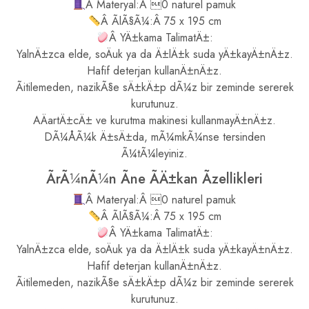
Â Materyal:Â 0 naturel pamuk
Â ÃlÃ§Ã¼:Â 75 x 195 cm
Â YÄ±kama TalimatÄ±:
YalnÄ±zca elde, soÄuk ya da Ä±lÄ±k suda yÄ±kayÄ±nÄ±z.
Hafif deterjan kullanÄ±nÄ±z.
Ãitilemeden, nazikÃ§e sÄ±kÄ±p dÃ¼z bir zeminde sererek
kurutunuz.
AÄartÄ±cÄ± ve kurutma makinesi kullanmayÄ±nÄ±z.
DÃ¼ÅÃ¼k Ä±sÄ±da, mÃ¼mkÃ¼nse tersinden
Ã¼tÃ¼leyiniz.
ÃrÃ¼nÃ¼n Ãne ÃÄ±kan Ãzellikleri
Â Materyal:Â 0 naturel pamuk
Â ÃlÃ§Ã¼:Â 75 x 195 cm
Â YÄ±kama TalimatÄ±:
YalnÄ±zca elde, soÄuk ya da Ä±lÄ±k suda yÄ±kayÄ±nÄ±z.
Hafif deterjan kullanÄ±nÄ±z.
Ãitilemeden, nazikÃ§e sÄ±kÄ±p dÃ¼z bir zeminde sererek
kurutunuz.