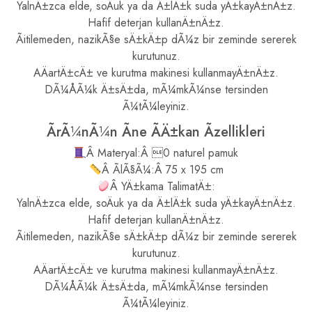
YalnÄ±zca elde, soÄuk ya da Ä±lÄ±k suda yÄ±kayÄ±nÄ±z.
Hafif deterjan kullanÄ±nÄ±z.
Ãitilemeden, nazikÃ§e sÄ±kÄ±p dÃ¼z bir zeminde sererek
kurutunuz.
AÄartÄ±cÄ± ve kurutma makinesi kullanmayÄ±nÄ±z.
DÃ¼ÅÃ¼k Ä±sÄ±da, mÃ¼mkÃ¼nse tersinden
Ã¼tÃ¼leyiniz.
ÃrÃ¼nÃ¼n Ãne ÃÄ±kan Ãzellikleri
Â Materyal:Â 0 naturel pamuk
Â ÃlÃ§Ã¼:Â 75 x 195 cm
Â YÄ±kama TalimatÄ±:
YalnÄ±zca elde, soÄuk ya da Ä±lÄ±k suda yÄ±kayÄ±nÄ±z.
Hafif deterjan kullanÄ±nÄ±z.
Ãitilemeden, nazikÃ§e sÄ±kÄ±p dÃ¼z bir zeminde sererek
kurutunuz.
AÄartÄ±cÄ± ve kurutma makinesi kullanmayÄ±nÄ±z.
DÃ¼ÅÃ¼k Ä±sÄ±da, mÃ¼mkÃ¼nse tersinden
Ã¼tÃ¼leyiniz.