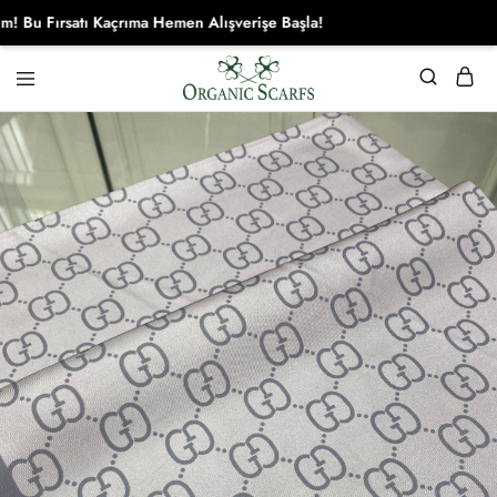
Kaçrıma Hemen Alışverişe Başla!
Organikscarf