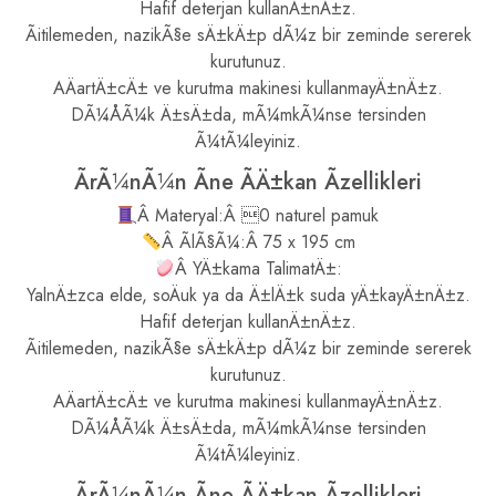
Hafif deterjan kullanÄ±nÄ±z.
Ãitilemeden, nazikÃ§e sÄ±kÄ±p dÃ¼z bir zeminde sererek
kurutunuz.
AÄartÄ±cÄ± ve kurutma makinesi kullanmayÄ±nÄ±z.
DÃ¼ÅÃ¼k Ä±sÄ±da, mÃ¼mkÃ¼nse tersinden
Ã¼tÃ¼leyiniz.
ÃrÃ¼nÃ¼n Ãne ÃÄ±kan Ãzellikleri
Â Materyal:Â 0 naturel pamuk
Â ÃlÃ§Ã¼:Â 75 x 195 cm
Â YÄ±kama TalimatÄ±:
YalnÄ±zca elde, soÄuk ya da Ä±lÄ±k suda yÄ±kayÄ±nÄ±z.
Hafif deterjan kullanÄ±nÄ±z.
Ãitilemeden, nazikÃ§e sÄ±kÄ±p dÃ¼z bir zeminde sererek
kurutunuz.
AÄartÄ±cÄ± ve kurutma makinesi kullanmayÄ±nÄ±z.
DÃ¼ÅÃ¼k Ä±sÄ±da, mÃ¼mkÃ¼nse tersinden
Ã¼tÃ¼leyiniz.
ÃrÃ¼nÃ¼n Ãne ÃÄ±kan Ãzellikleri