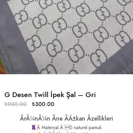
G Desen Twill İpek Şal – Gri
₺
900.00
₺
300.00
ÃrÃ¼nÃ¼n Ãne ÃÄ±kan Ãzellikleri
Â Materyal:Â 0 naturel pamuk