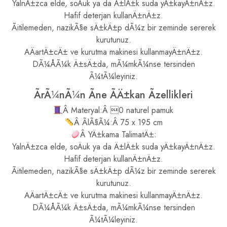
YalnÄ±zca elde, soÄuk ya da Ä±lÄ±k suda yÄ±kayÄ±nÄ±z.
Hafif deterjan kullanÄ±nÄ±z.
Ãitilemeden, nazikÃ§e sÄ±kÄ±p dÃ¼z bir zeminde sererek
kurutunuz.
AÄartÄ±cÄ± ve kurutma makinesi kullanmayÄ±nÄ±z.
DÃ¼ÅÃ¼k Ä±sÄ±da, mÃ¼mkÃ¼nse tersinden
Ã¼tÃ¼leyiniz.
ÃrÃ¼nÃ¼n Ãne ÃÄ±kan Ãzellikleri
Â Materyal:Â 0 naturel pamuk
Â ÃlÃ§Ã¼:Â 75 x 195 cm
Â YÄ±kama TalimatÄ±:
YalnÄ±zca elde, soÄuk ya da Ä±lÄ±k suda yÄ±kayÄ±nÄ±z.
Hafif deterjan kullanÄ±nÄ±z.
Ãitilemeden, nazikÃ§e sÄ±kÄ±p dÃ¼z bir zeminde sererek
kurutunuz.
AÄartÄ±cÄ± ve kurutma makinesi kullanmayÄ±nÄ±z.
DÃ¼ÅÃ¼k Ä±sÄ±da, mÃ¼mkÃ¼nse tersinden
Ã¼tÃ¼leyiniz.