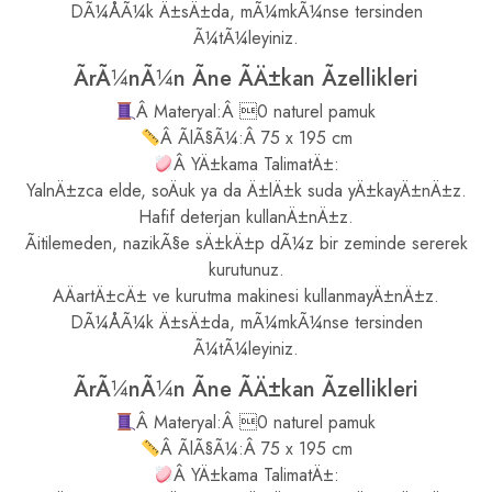
DÃ¼ÅÃ¼k Ä±sÄ±da, mÃ¼mkÃ¼nse tersinden
Ã¼tÃ¼leyiniz.
ÃrÃ¼nÃ¼n Ãne ÃÄ±kan Ãzellikleri
Â Materyal:Â 0 naturel pamuk
Â ÃlÃ§Ã¼:Â 75 x 195 cm
Â YÄ±kama TalimatÄ±:
YalnÄ±zca elde, soÄuk ya da Ä±lÄ±k suda yÄ±kayÄ±nÄ±z.
Hafif deterjan kullanÄ±nÄ±z.
Ãitilemeden, nazikÃ§e sÄ±kÄ±p dÃ¼z bir zeminde sererek
kurutunuz.
AÄartÄ±cÄ± ve kurutma makinesi kullanmayÄ±nÄ±z.
DÃ¼ÅÃ¼k Ä±sÄ±da, mÃ¼mkÃ¼nse tersinden
Ã¼tÃ¼leyiniz.
ÃrÃ¼nÃ¼n Ãne ÃÄ±kan Ãzellikleri
Â Materyal:Â 0 naturel pamuk
Â ÃlÃ§Ã¼:Â 75 x 195 cm
Â YÄ±kama TalimatÄ±: