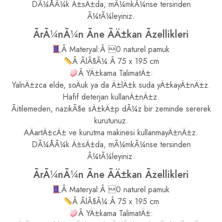
DÃ¼ÅÃ¼k Ä±sÄ±da, mÃ¼mkÃ¼nse tersinden
Ã¼tÃ¼leyiniz.
ÃrÃ¼nÃ¼n Ãne ÃÄ±kan Ãzellikleri
Â Materyal:Â 0 naturel pamuk
Â ÃlÃ§Ã¼:Â 75 x 195 cm
Â YÄ±kama TalimatÄ±:
YalnÄ±zca elde, soÄuk ya da Ä±lÄ±k suda yÄ±kayÄ±nÄ±z.
Hafif deterjan kullanÄ±nÄ±z.
Ãitilemeden, nazikÃ§e sÄ±kÄ±p dÃ¼z bir zeminde sererek
kurutunuz.
AÄartÄ±cÄ± ve kurutma makinesi kullanmayÄ±nÄ±z.
DÃ¼ÅÃ¼k Ä±sÄ±da, mÃ¼mkÃ¼nse tersinden
Ã¼tÃ¼leyiniz.
ÃrÃ¼nÃ¼n Ãne ÃÄ±kan Ãzellikleri
Â Materyal:Â 0 naturel pamuk
Â ÃlÃ§Ã¼:Â 75 x 195 cm
Â YÄ±kama TalimatÄ±: