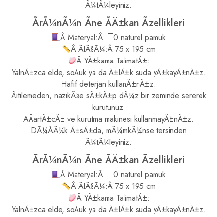
Ã¼tÃ¼leyiniz.
ÃrÃ¼nÃ¼n Ãne ÃÄ±kan Ãzellikleri
Â Materyal:Â 0 naturel pamuk
Â ÃlÃ§Ã¼:Â 75 x 195 cm
Â YÄ±kama TalimatÄ±:
YalnÄ±zca elde, soÄuk ya da Ä±lÄ±k suda yÄ±kayÄ±nÄ±z.
Hafif deterjan kullanÄ±nÄ±z.
Ãitilemeden, nazikÃ§e sÄ±kÄ±p dÃ¼z bir zeminde sererek
kurutunuz.
AÄartÄ±cÄ± ve kurutma makinesi kullanmayÄ±nÄ±z.
DÃ¼ÅÃ¼k Ä±sÄ±da, mÃ¼mkÃ¼nse tersinden
Ã¼tÃ¼leyiniz.
ÃrÃ¼nÃ¼n Ãne ÃÄ±kan Ãzellikleri
Â Materyal:Â 0 naturel pamuk
Â ÃlÃ§Ã¼:Â 75 x 195 cm
Â YÄ±kama TalimatÄ±:
YalnÄ±zca elde, soÄuk ya da Ä±lÄ±k suda yÄ±kayÄ±nÄ±z.