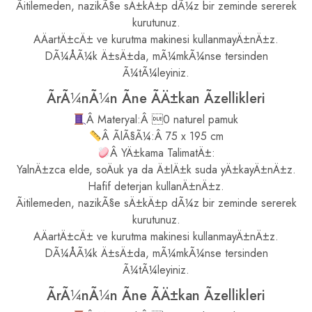
Ãitilemeden, nazikÃ§e sÄ±kÄ±p dÃ¼z bir zeminde sererek
kurutunuz.
AÄartÄ±cÄ± ve kurutma makinesi kullanmayÄ±nÄ±z.
DÃ¼ÅÃ¼k Ä±sÄ±da, mÃ¼mkÃ¼nse tersinden
Ã¼tÃ¼leyiniz.
ÃrÃ¼nÃ¼n Ãne ÃÄ±kan Ãzellikleri
Â Materyal:Â 0 naturel pamuk
Â ÃlÃ§Ã¼:Â 75 x 195 cm
Â YÄ±kama TalimatÄ±:
YalnÄ±zca elde, soÄuk ya da Ä±lÄ±k suda yÄ±kayÄ±nÄ±z.
Hafif deterjan kullanÄ±nÄ±z.
Ãitilemeden, nazikÃ§e sÄ±kÄ±p dÃ¼z bir zeminde sererek
kurutunuz.
AÄartÄ±cÄ± ve kurutma makinesi kullanmayÄ±nÄ±z.
DÃ¼ÅÃ¼k Ä±sÄ±da, mÃ¼mkÃ¼nse tersinden
Ã¼tÃ¼leyiniz.
ÃrÃ¼nÃ¼n Ãne ÃÄ±kan Ãzellikleri