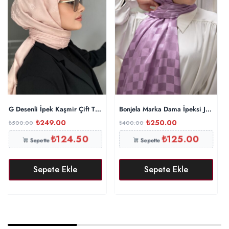
G Desenli İpek Kaşmir Çift Taraflı Şal 440344 – Pembe
Bonjela Marka Dama İpeksi Jakar Şa
₺
249.00
₺
250.00
₺
500.00
₺
400.00
₺
124.50
₺
125.00
Sepette
Sepette
Sepete Ekle
Sepete Ekle