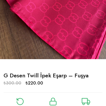
G Desen Twill İpek Eşarp – Fuşya
₺
300.00
₺
220.00