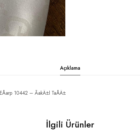
Açıklama
EÅarp 10442 – ÃakÄ±l TaÅÄ±
İlgili Ürünler