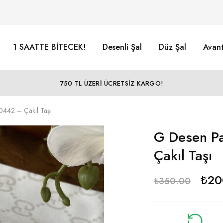
1 SAATTE BİTECEK!
Desenli Şal
Düz Şal
Avant
750 TL ÜZERİ ÜCRETSİZ KARGO!
0442 – Çakıl Taşı
G Desen P
Çakıl Taşı
₺
20
₺
350.00