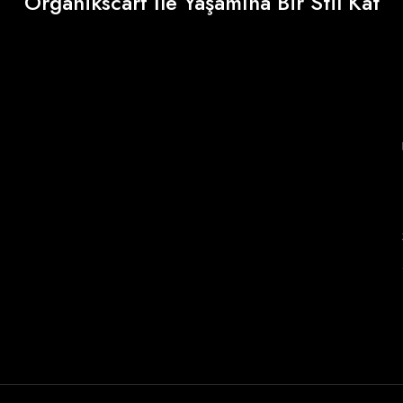
Organikscarf İle Yaşamına Bir Stil Kat