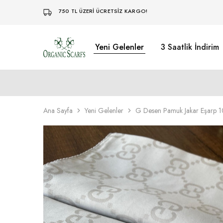
750 TL ÜZERİ ÜCRETSİZ KARGO!
Yeni Gelenler
3 Saatlik İndirim
Organikscarf
Ana Sayfa
Yeni Gelenler
G Desen Pamuk Jakar Eşarp 1