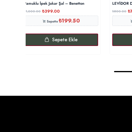
Pamuklu İpek Jakar Şal – Benetton
LEVİDOR Du
₺
399.00
₺
₺
1,000.00
₺
800.00
₺
199.50
Sepette
Sepete Ekle