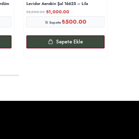
ürdüm
Levidor Aerobin Şal 16625 – Lila
Levidor Ae
₺
1,000.00
₺
2,000.00
₺
2,000.00
₺
500.00
Sepette
Sepete Ekle