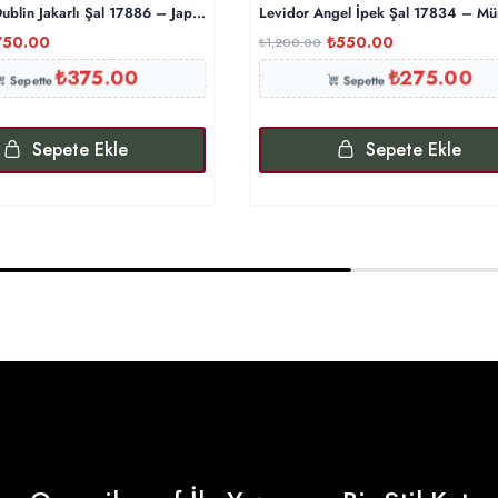
blin Jakarlı Şal 17886 – Japon Kirazı
Levidor Angel İpek Şal 17834 – M
750.00
₺
550.00
₺
1,200.00
₺
375.00
₺
275.00
Sepette
Sepette
Sepete Ekle
Sepete Ekle