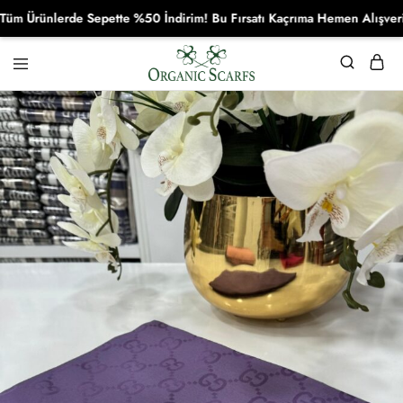
rünlerde Sepette %50 İndirim! Bu Fırsatı Kaçrıma Hemen Alışverişe Ba
Organikscarf