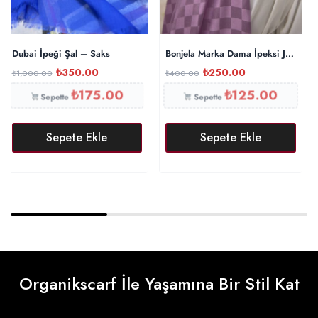
Dubai İpeği Şal – Saks
Bonjela Marka Dama İpeksi Jakar Şa
₺
350.00
₺
250.00
₺
1,000.00
₺
400.00
₺
175.00
₺
125.00
Sepette
Sepette
Sepete Ekle
Sepete Ekle
Organikscarf İle Yaşamına Bir Stil Kat