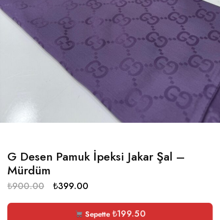
G Desen Pamuk İpeksi Jakar Şal –
Mürdüm
₺
900.00
₺
399.00
₺
199.50
Sepette