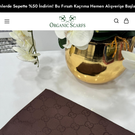
e Sepette %50 İndirim! Bu Fırsatı Kaçrıma Hemen Alışverişe Başla!
Organikscarf