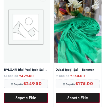
BVLGARİ İthal Vual İpek Şal – Siyah
Dubai İpeği Şal – Benetton
₺
499.00
₺
350.00
₺
5,000.00
₺
1,000.00
₺
249.50
₺
175.00
Sepette
Sepette
Sepete Ekle
Sepete Ekle