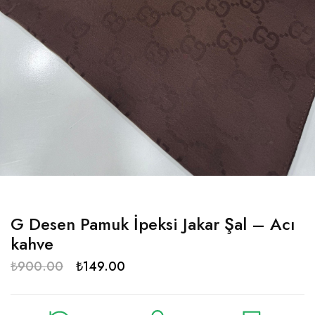
G Desen Pamuk İpeksi Jakar Şal – Acı
kahve
₺
900.00
₺
149.00