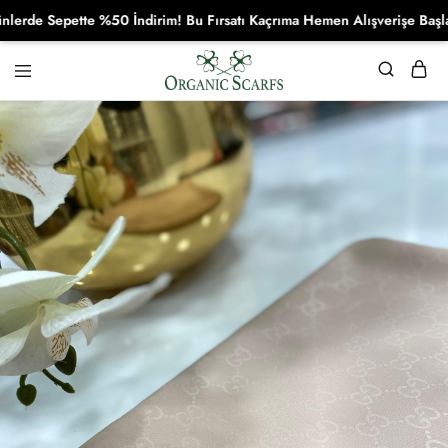
e Sepette %50 İndirim! Bu Fırsatı Kaçrıma Hemen Alışverişe Başla!
Organikscarf