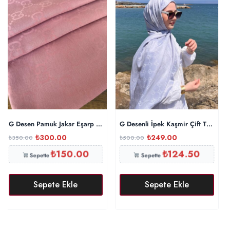
G Desen Pamuk Jakar Eşarp 10442 – Japon Kirazı
G Desenli İpek Kaşmir Çift Taraflı
₺
300.00
₺
249.00
₺
350.00
₺
500.00
₺
150.00
₺
124.50
Sepette
Sepette
Sepete Ekle
Sepete Ekle