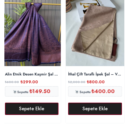
Alin Etnik Desen Kaşmir Şal -321457-Saks
İthal Çift Taraflı İpek Şal – Vizon/Be
₺
299.00
₺
800.00
₺
600.00
₺
2,000.00
₺
149.50
₺
400.00
Sepette
Sepette
Sepete Ekle
Sepete Ekle