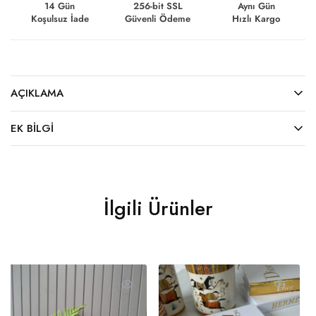
14 Gün
256-bit SSL
Aynı Gün
Koşulsuz İade
Güvenli Ödeme
Hızlı Kargo
AÇIKLAMA
EK BILGI
İlgili Ürünler