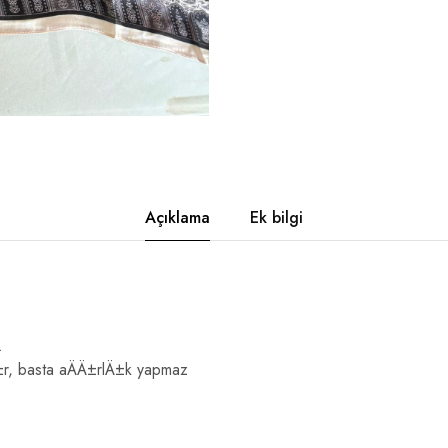
Açıklama
Ek bilgi
.
±r, basta aÄÄ±rlÄ±k yapmaz