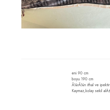
eni 90 cm
boyu 190 cm
Ã¼rÃ¼n ithal ve ipektir
Kaymaz,kolay sekil alÄ