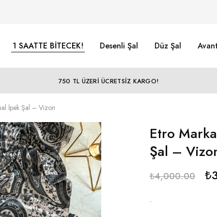
1 SAATTE BİTECEK!
Desenli Şal
Düz Şal
Avant
750 TL ÜZERİ ÜCRETSİZ KARGO!
ual İpek Şal – Vizon
Etro Marka 
Şal – Vizo
₺
₺
4,000.00
.