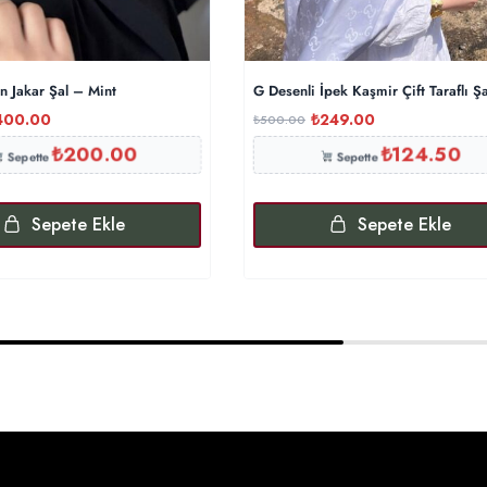
 Jakar Şal – Mint
G Desenli İpek Kaşmir Çift Taraflı
400.00
₺
249.00
₺
500.00
₺
200.00
₺
124.50
Sepette
Sepette
Sepete Ekle
Sepete Ekle