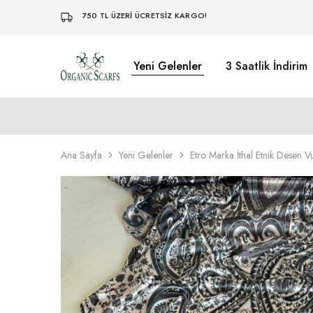
750 TL ÜZERİ ÜCRETSİZ KARGO!
Yeni Gelenler
3 Saatlik İndirim
Organikscarf
Ana Sayfa
Yeni Gelenler
Etro Marka İthal Etnik Desen V