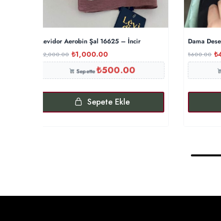
Levidor Aerobin Şal 16625 – İncir
Dama Desen
₺
1,000.00
₺
₺
2,000.00
₺
600.00
₺
500.00
Sepette
Sepete Ekle