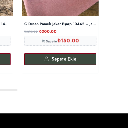
 Şal 440344- Gümüş Gri
G Desen Pamuk Jakar Eşarp 10442 – Japon Kirazı
LEVİDOR 
₺
300.00
₺
₺
350.00
₺
900.00
₺
150.00
Sepette
Sepete Ekle