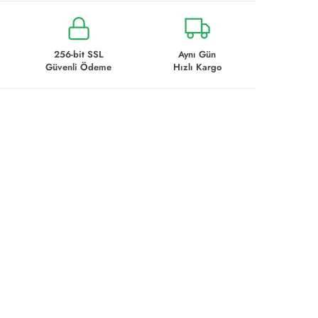
256-bit SSL
Aynı Gün
Güvenli Ödeme
Hızlı Kargo