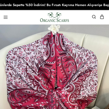
de Sepette %50 İndirim! Bu Fırsatı Kaçrıma Hemen Alışverişe Başla!
Organikscarf