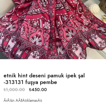
etnik hint deseni pamuk ipek şal
-313131 fuşya pembe
₺
1,000.00
₺
450.00
ÃrÃ¼n AÃ§Ä±klamasÄ±