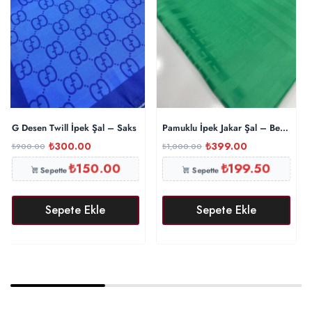
G Desen Twill İpek Şal – Saks
Pamuklu İpek Jakar Şal – Benetton
₺
300.00
₺
399.00
₺
900.00
₺
1,000.00
₺
150.00
₺
199.50
Sepette
Sepette
Sepete Ekle
Sepete Ekle