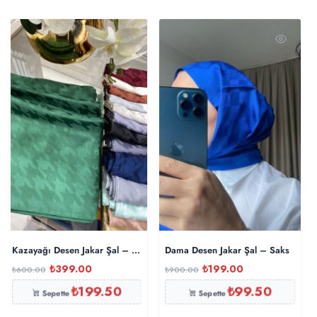
Kazayağı Desen Jakar Şal – Zümrüt
Dama Desen Jakar Şal – Saks
₺
399.00
₺
199.00
₺
600.00
₺
900.00
₺
199.50
₺
99.50
Sepette
Sepette