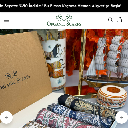
ette %50 İndirim! Bu Fırsatı Kaçrıma Hemen Alışverişe Başla!
Organikscarf