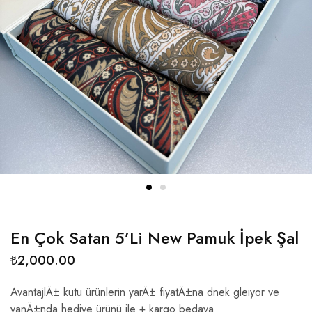
En Çok Satan 5’Li New Pamuk İpek Şal
₺
2,000.00
AvantajlÄ± kutu ürünlerin yarÄ± fiyatÄ±na dnek gleiyor ve
yanÄ±nda hediye ürünü ile + kargo bedava