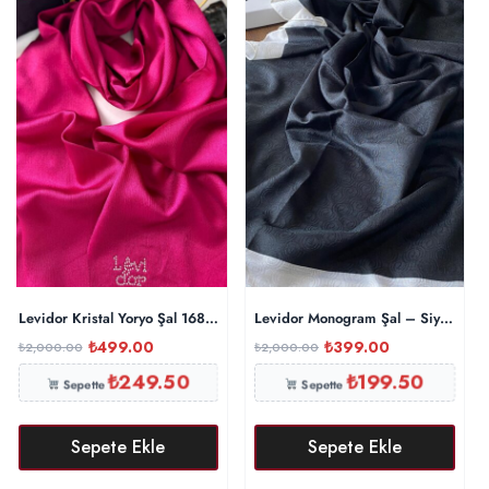
Levidor Kristal Yoryo Şal 16842 – Fuşya
Levidor Monogram Şal – Siyah
₺
499.00
₺
399.00
₺
2,000.00
₺
2,000.00
₺
249.50
₺
199.50
Sepette
Sepette
Sepete Ekle
Sepete Ekle