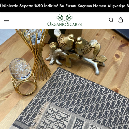
erde Sepette %50 İndirim! Bu Fırsatı Kaçrıma Hemen Alışverişe Başla!
Organikscarf