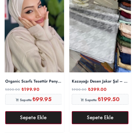
Organic Scarfs Tesettür Penye Şal Hijap Modeli – Taş
Kazayağı Desen Jakar Şal – Gümüş
₺
199.90
₺
399.00
₺
500.00
₺
900.00
₺
99.95
₺
199.50
Sepette
Sepette
Sepete Ekle
Sepete Ekle