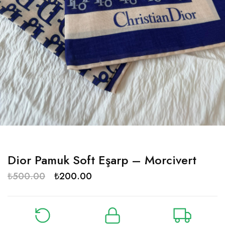
Dior Pamuk Soft Eşarp – Morcivert
₺
500.00
₺
200.00