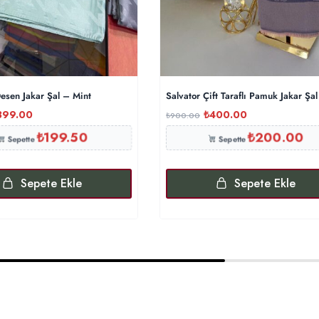
esen Jakar Şal – Mint
Salvator Çift Taraflı Pamuk Jakar Şa
399.00
₺
400.00
₺
900.00
₺
199.50
₺
200.00
Sepette
Sepette
Sepete Ekle
Sepete Ekle