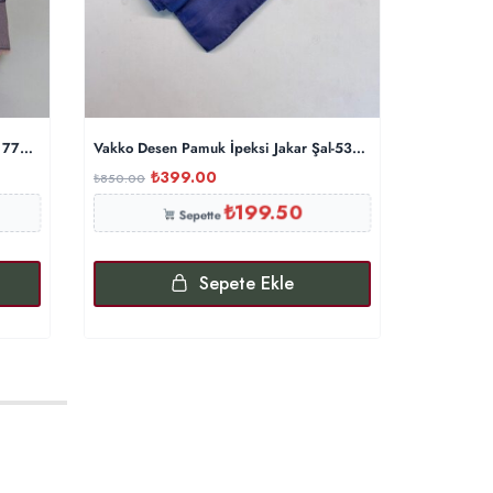
l 77012 – Lila
Vakko Desen Pamuk İpeksi Jakar Şal-53354-Gece Mavi
LV Krep K
₺
399.00
₺
₺
850.00
₺
530.00
₺
199.50
Sepette
Sepete Ekle