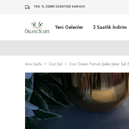
750 TL ÜZERİ ÜCRETSİZ KARGO!
Yeni Gelenler
3 Saatlik İndirim
Organikscarf
Ana Sayfa
Düz Şal
Dior Desen Pamuk İpeksi Jakar Şal