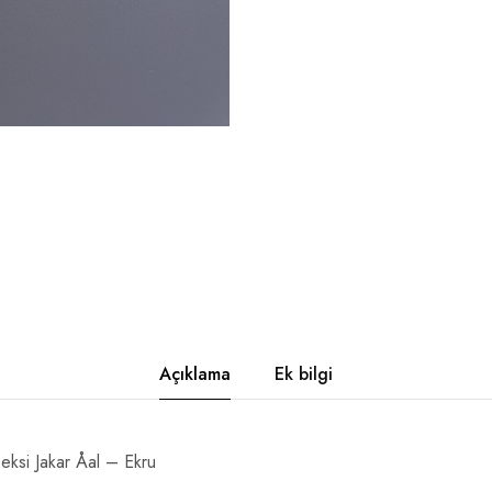
Açıklama
Ek bilgi
ksi Jakar Åal – Ekru