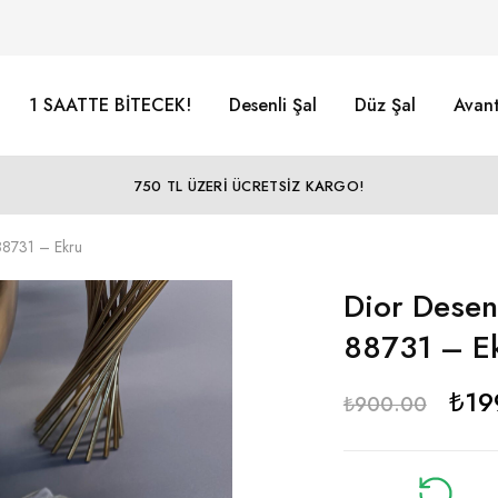
1 SAATTE BİTECEK!
Desenli Şal
Düz Şal
Avant
750 TL ÜZERİ ÜCRETSİZ KARGO!
 88731 – Ekru
Dior Desen
88731 – E
₺
19
₺
900.00