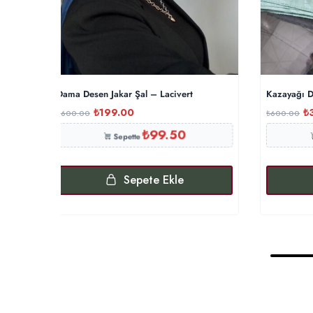
Dama Desen Jakar Şal – Lacivert
Kazayağı D
₺
199.00
₺
₺
600.00
₺
600.00
₺
99.50
Sepette
Sepete Ekle