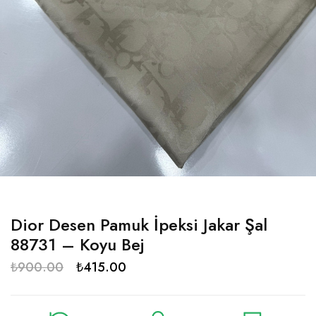
Dior Desen Pamuk İpeksi Jakar Şal
88731 – Koyu Bej
₺
900.00
₺
415.00