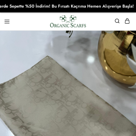
Sepette %50 İndirim! Bu Fırsatı Kaçrıma Hemen Alışverişe Başla!
Organikscarf