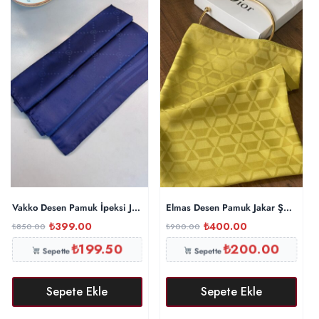
Vakko Desen Pamuk İpeksi Jakar Şal-53354-Gece Mavi
Elmas Desen Pamuk Jakar Şal – Yağ 
₺
399.00
₺
400.00
₺
850.00
₺
900.00
₺
199.50
₺
200.00
Sepette
Sepette
Sepete Ekle
Sepete Ekle