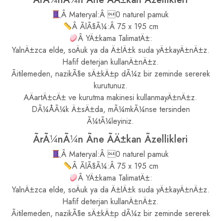
Â Materyal:Â 0 naturel pamuk
Â ÃlÃ§Ã¼:Â 75 x 195 cm
Â YÄ±kama TalimatÄ±:
YalnÄ±zca elde, soÄuk ya da Ä±lÄ±k suda yÄ±kayÄ±nÄ±z.
Hafif deterjan kullanÄ±nÄ±z.
Ãitilemeden, nazikÃ§e sÄ±kÄ±p dÃ¼z bir zeminde sererek
kurutunuz.
AÄartÄ±cÄ± ve kurutma makinesi kullanmayÄ±nÄ±z.
DÃ¼ÅÃ¼k Ä±sÄ±da, mÃ¼mkÃ¼nse tersinden
Ã¼tÃ¼leyiniz.
ÃrÃ¼nÃ¼n Ãne ÃÄ±kan Ãzellikleri
Â Materyal:Â 0 naturel pamuk
Â ÃlÃ§Ã¼:Â 75 x 195 cm
Â YÄ±kama TalimatÄ±:
YalnÄ±zca elde, soÄuk ya da Ä±lÄ±k suda yÄ±kayÄ±nÄ±z.
Hafif deterjan kullanÄ±nÄ±z.
Ãitilemeden, nazikÃ§e sÄ±kÄ±p dÃ¼z bir zeminde sererek