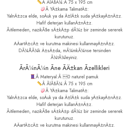
Â ÃlÃ§Ã¼:Â 75 x 195 cm
Â YÄ±kama TalimatÄ±:
YalnÄ±zca elde, soÄuk ya da Ä±lÄ±k suda yÄ±kayÄ±nÄ±z.
Hafif deterjan kullanÄ±nÄ±z.
Ãitilemeden, nazikÃ§e sÄ±kÄ±p dÃ¼z bir zeminde sererek
kurutunuz.
AÄartÄ±cÄ± ve kurutma makinesi kullanmayÄ±nÄ±z.
DÃ¼ÅÃ¼k Ä±sÄ±da, mÃ¼mkÃ¼nse tersinden
Ã¼tÃ¼leyiniz.
ÃrÃ¼nÃ¼n Ãne ÃÄ±kan Ãzellikleri
Â Materyal:Â 0 naturel pamuk
Â ÃlÃ§Ã¼:Â 75 x 195 cm
Â YÄ±kama TalimatÄ±:
YalnÄ±zca elde, soÄuk ya da Ä±lÄ±k suda yÄ±kayÄ±nÄ±z.
Hafif deterjan kullanÄ±nÄ±z.
Ãitilemeden, nazikÃ§e sÄ±kÄ±p dÃ¼z bir zeminde sererek
kurutunuz.
AÄartÄ±cÄ± ve kurutma makinesi kullanmayÄ±nÄ±z.