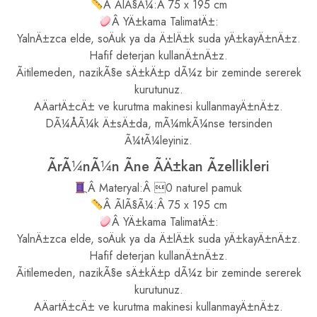
Â ÃlÃ§Ã¼:Â 75 x 195 cm
Â YÄ±kama TalimatÄ±:
YalnÄ±zca elde, soÄuk ya da Ä±lÄ±k suda yÄ±kayÄ±nÄ±z.
Hafif deterjan kullanÄ±nÄ±z.
Ãitilemeden, nazikÃ§e sÄ±kÄ±p dÃ¼z bir zeminde sererek
kurutunuz.
AÄartÄ±cÄ± ve kurutma makinesi kullanmayÄ±nÄ±z.
DÃ¼ÅÃ¼k Ä±sÄ±da, mÃ¼mkÃ¼nse tersinden
Ã¼tÃ¼leyiniz.
ÃrÃ¼nÃ¼n Ãne ÃÄ±kan Ãzellikleri
Â Materyal:Â 0 naturel pamuk
Â ÃlÃ§Ã¼:Â 75 x 195 cm
Â YÄ±kama TalimatÄ±:
YalnÄ±zca elde, soÄuk ya da Ä±lÄ±k suda yÄ±kayÄ±nÄ±z.
Hafif deterjan kullanÄ±nÄ±z.
Ãitilemeden, nazikÃ§e sÄ±kÄ±p dÃ¼z bir zeminde sererek
kurutunuz.
AÄartÄ±cÄ± ve kurutma makinesi kullanmayÄ±nÄ±z.