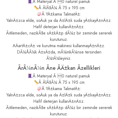
Â Materyal:Â 0 naturel pamuk
Â ÃlÃ§Ã¼:Â 75 x 195 cm
Â YÄ±kama TalimatÄ±:
YalnÄ±zca elde, soÄuk ya da Ä±lÄ±k suda yÄ±kayÄ±nÄ±z.
Hafif deterjan kullanÄ±nÄ±z.
Ãitilemeden, nazikÃ§e sÄ±kÄ±p dÃ¼z bir zeminde sererek
kurutunuz.
AÄartÄ±cÄ± ve kurutma makinesi kullanmayÄ±nÄ±z.
DÃ¼ÅÃ¼k Ä±sÄ±da, mÃ¼mkÃ¼nse tersinden
Ã¼tÃ¼leyiniz.
ÃrÃ¼nÃ¼n Ãne ÃÄ±kan Ãzellikleri
Â Materyal:Â 0 naturel pamuk
Â ÃlÃ§Ã¼:Â 75 x 195 cm
Â YÄ±kama TalimatÄ±:
YalnÄ±zca elde, soÄuk ya da Ä±lÄ±k suda yÄ±kayÄ±nÄ±z.
Hafif deterjan kullanÄ±nÄ±z.
Ãitilemeden, nazikÃ§e sÄ±kÄ±p dÃ¼z bir zeminde sererek
kurutunuz.