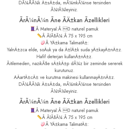
DÃ¼ÅÃ¼k Ä±sÄ±da, mÃ¼mkÃ¼nse tersinden
Ã¼tÃ¼leyiniz.
ÃrÃ¼nÃ¼n Ãne ÃÄ±kan Ãzellikleri
Â Materyal:Â 0 naturel pamuk
Â ÃlÃ§Ã¼:Â 75 x 195 cm
Â YÄ±kama TalimatÄ±:
YalnÄ±zca elde, soÄuk ya da Ä±lÄ±k suda yÄ±kayÄ±nÄ±z.
Hafif deterjan kullanÄ±nÄ±z.
Ãitilemeden, nazikÃ§e sÄ±kÄ±p dÃ¼z bir zeminde sererek
kurutunuz.
AÄartÄ±cÄ± ve kurutma makinesi kullanmayÄ±nÄ±z.
DÃ¼ÅÃ¼k Ä±sÄ±da, mÃ¼mkÃ¼nse tersinden
Ã¼tÃ¼leyiniz.
ÃrÃ¼nÃ¼n Ãne ÃÄ±kan Ãzellikleri
Â Materyal:Â 0 naturel pamuk
Â ÃlÃ§Ã¼:Â 75 x 195 cm
Â YÄ±kama TalimatÄ±: