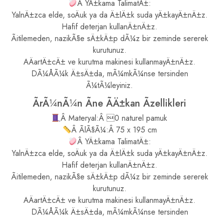
Â YÄ±kama TalimatÄ±:
YalnÄ±zca elde, soÄuk ya da Ä±lÄ±k suda yÄ±kayÄ±nÄ±z.
Hafif deterjan kullanÄ±nÄ±z.
Ãitilemeden, nazikÃ§e sÄ±kÄ±p dÃ¼z bir zeminde sererek
kurutunuz.
AÄartÄ±cÄ± ve kurutma makinesi kullanmayÄ±nÄ±z.
DÃ¼ÅÃ¼k Ä±sÄ±da, mÃ¼mkÃ¼nse tersinden
Ã¼tÃ¼leyiniz.
ÃrÃ¼nÃ¼n Ãne ÃÄ±kan Ãzellikleri
Â Materyal:Â 0 naturel pamuk
Â ÃlÃ§Ã¼:Â 75 x 195 cm
Â YÄ±kama TalimatÄ±:
YalnÄ±zca elde, soÄuk ya da Ä±lÄ±k suda yÄ±kayÄ±nÄ±z.
Hafif deterjan kullanÄ±nÄ±z.
Ãitilemeden, nazikÃ§e sÄ±kÄ±p dÃ¼z bir zeminde sererek
kurutunuz.
AÄartÄ±cÄ± ve kurutma makinesi kullanmayÄ±nÄ±z.
DÃ¼ÅÃ¼k Ä±sÄ±da, mÃ¼mkÃ¼nse tersinden