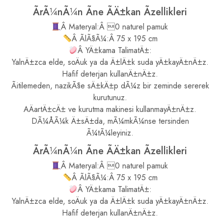
ÃrÃ¼nÃ¼n Ãne ÃÄ±kan Ãzellikleri
Â Materyal:Â 0 naturel pamuk
Â ÃlÃ§Ã¼:Â 75 x 195 cm
Â YÄ±kama TalimatÄ±:
YalnÄ±zca elde, soÄuk ya da Ä±lÄ±k suda yÄ±kayÄ±nÄ±z.
Hafif deterjan kullanÄ±nÄ±z.
Ãitilemeden, nazikÃ§e sÄ±kÄ±p dÃ¼z bir zeminde sererek
kurutunuz.
AÄartÄ±cÄ± ve kurutma makinesi kullanmayÄ±nÄ±z.
DÃ¼ÅÃ¼k Ä±sÄ±da, mÃ¼mkÃ¼nse tersinden
Ã¼tÃ¼leyiniz.
ÃrÃ¼nÃ¼n Ãne ÃÄ±kan Ãzellikleri
Â Materyal:Â 0 naturel pamuk
Â ÃlÃ§Ã¼:Â 75 x 195 cm
Â YÄ±kama TalimatÄ±:
YalnÄ±zca elde, soÄuk ya da Ä±lÄ±k suda yÄ±kayÄ±nÄ±z.
Hafif deterjan kullanÄ±nÄ±z.