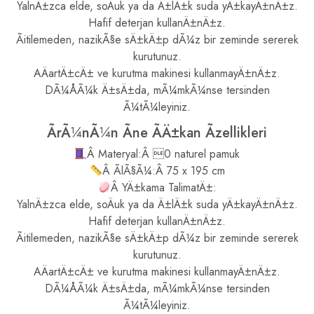
YalnÄ±zca elde, soÄuk ya da Ä±lÄ±k suda yÄ±kayÄ±nÄ±z.
Hafif deterjan kullanÄ±nÄ±z.
Ãitilemeden, nazikÃ§e sÄ±kÄ±p dÃ¼z bir zeminde sererek
kurutunuz.
AÄartÄ±cÄ± ve kurutma makinesi kullanmayÄ±nÄ±z.
DÃ¼ÅÃ¼k Ä±sÄ±da, mÃ¼mkÃ¼nse tersinden
Ã¼tÃ¼leyiniz.
ÃrÃ¼nÃ¼n Ãne ÃÄ±kan Ãzellikleri
Â Materyal:Â 0 naturel pamuk
Â ÃlÃ§Ã¼:Â 75 x 195 cm
Â YÄ±kama TalimatÄ±:
YalnÄ±zca elde, soÄuk ya da Ä±lÄ±k suda yÄ±kayÄ±nÄ±z.
Hafif deterjan kullanÄ±nÄ±z.
Ãitilemeden, nazikÃ§e sÄ±kÄ±p dÃ¼z bir zeminde sererek
kurutunuz.
AÄartÄ±cÄ± ve kurutma makinesi kullanmayÄ±nÄ±z.
DÃ¼ÅÃ¼k Ä±sÄ±da, mÃ¼mkÃ¼nse tersinden
Ã¼tÃ¼leyiniz.