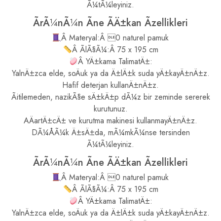
Ã¼tÃ¼leyiniz.
ÃrÃ¼nÃ¼n Ãne ÃÄ±kan Ãzellikleri
Â Materyal:Â 0 naturel pamuk
Â ÃlÃ§Ã¼:Â 75 x 195 cm
Â YÄ±kama TalimatÄ±:
YalnÄ±zca elde, soÄuk ya da Ä±lÄ±k suda yÄ±kayÄ±nÄ±z.
Hafif deterjan kullanÄ±nÄ±z.
Ãitilemeden, nazikÃ§e sÄ±kÄ±p dÃ¼z bir zeminde sererek
kurutunuz.
AÄartÄ±cÄ± ve kurutma makinesi kullanmayÄ±nÄ±z.
DÃ¼ÅÃ¼k Ä±sÄ±da, mÃ¼mkÃ¼nse tersinden
Ã¼tÃ¼leyiniz.
ÃrÃ¼nÃ¼n Ãne ÃÄ±kan Ãzellikleri
Â Materyal:Â 0 naturel pamuk
Â ÃlÃ§Ã¼:Â 75 x 195 cm
Â YÄ±kama TalimatÄ±:
YalnÄ±zca elde, soÄuk ya da Ä±lÄ±k suda yÄ±kayÄ±nÄ±z.