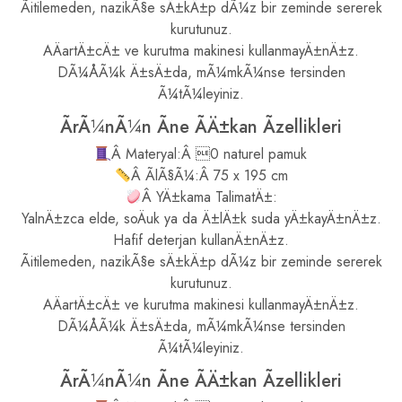
Ãitilemeden, nazikÃ§e sÄ±kÄ±p dÃ¼z bir zeminde sererek
kurutunuz.
AÄartÄ±cÄ± ve kurutma makinesi kullanmayÄ±nÄ±z.
DÃ¼ÅÃ¼k Ä±sÄ±da, mÃ¼mkÃ¼nse tersinden
Ã¼tÃ¼leyiniz.
ÃrÃ¼nÃ¼n Ãne ÃÄ±kan Ãzellikleri
Â Materyal:Â 0 naturel pamuk
Â ÃlÃ§Ã¼:Â 75 x 195 cm
Â YÄ±kama TalimatÄ±:
YalnÄ±zca elde, soÄuk ya da Ä±lÄ±k suda yÄ±kayÄ±nÄ±z.
Hafif deterjan kullanÄ±nÄ±z.
Ãitilemeden, nazikÃ§e sÄ±kÄ±p dÃ¼z bir zeminde sererek
kurutunuz.
AÄartÄ±cÄ± ve kurutma makinesi kullanmayÄ±nÄ±z.
DÃ¼ÅÃ¼k Ä±sÄ±da, mÃ¼mkÃ¼nse tersinden
Ã¼tÃ¼leyiniz.
ÃrÃ¼nÃ¼n Ãne ÃÄ±kan Ãzellikleri