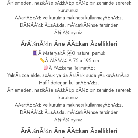
Ãitilemeden, nazikÃ§e sÄ±kÄ±p dÃ¼z bir zeminde sererek
kurutunuz.
AÄartÄ±cÄ± ve kurutma makinesi kullanmayÄ±nÄ±z.
DÃ¼ÅÃ¼k Ä±sÄ±da, mÃ¼mkÃ¼nse tersinden
Ã¼tÃ¼leyiniz.
ÃrÃ¼nÃ¼n Ãne ÃÄ±kan Ãzellikleri
Â Materyal:Â 0 naturel pamuk
Â ÃlÃ§Ã¼:Â 75 x 195 cm
Â YÄ±kama TalimatÄ±:
YalnÄ±zca elde, soÄuk ya da Ä±lÄ±k suda yÄ±kayÄ±nÄ±z.
Hafif deterjan kullanÄ±nÄ±z.
Ãitilemeden, nazikÃ§e sÄ±kÄ±p dÃ¼z bir zeminde sererek
kurutunuz.
AÄartÄ±cÄ± ve kurutma makinesi kullanmayÄ±nÄ±z.
DÃ¼ÅÃ¼k Ä±sÄ±da, mÃ¼mkÃ¼nse tersinden
Ã¼tÃ¼leyiniz.
ÃrÃ¼nÃ¼n Ãne ÃÄ±kan Ãzellikleri