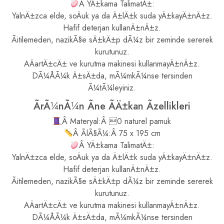
Â YÄ±kama TalimatÄ±:
YalnÄ±zca elde, soÄuk ya da Ä±lÄ±k suda yÄ±kayÄ±nÄ±z.
Hafif deterjan kullanÄ±nÄ±z.
Ãitilemeden, nazikÃ§e sÄ±kÄ±p dÃ¼z bir zeminde sererek
kurutunuz.
AÄartÄ±cÄ± ve kurutma makinesi kullanmayÄ±nÄ±z.
DÃ¼ÅÃ¼k Ä±sÄ±da, mÃ¼mkÃ¼nse tersinden
Ã¼tÃ¼leyiniz.
ÃrÃ¼nÃ¼n Ãne ÃÄ±kan Ãzellikleri
Â Materyal:Â 0 naturel pamuk
Â ÃlÃ§Ã¼:Â 75 x 195 cm
Â YÄ±kama TalimatÄ±:
YalnÄ±zca elde, soÄuk ya da Ä±lÄ±k suda yÄ±kayÄ±nÄ±z.
Hafif deterjan kullanÄ±nÄ±z.
Ãitilemeden, nazikÃ§e sÄ±kÄ±p dÃ¼z bir zeminde sererek
kurutunuz.
AÄartÄ±cÄ± ve kurutma makinesi kullanmayÄ±nÄ±z.
DÃ¼ÅÃ¼k Ä±sÄ±da, mÃ¼mkÃ¼nse tersinden