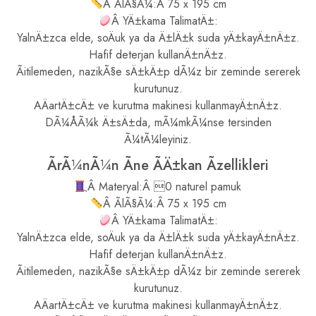
Â ÃlÃ§Ã¼:Â 75 x 195 cm
Â YÄ±kama TalimatÄ±:
YalnÄ±zca elde, soÄuk ya da Ä±lÄ±k suda yÄ±kayÄ±nÄ±z.
Hafif deterjan kullanÄ±nÄ±z.
Ãitilemeden, nazikÃ§e sÄ±kÄ±p dÃ¼z bir zeminde sererek
kurutunuz.
AÄartÄ±cÄ± ve kurutma makinesi kullanmayÄ±nÄ±z.
DÃ¼ÅÃ¼k Ä±sÄ±da, mÃ¼mkÃ¼nse tersinden
Ã¼tÃ¼leyiniz.
ÃrÃ¼nÃ¼n Ãne ÃÄ±kan Ãzellikleri
Â Materyal:Â 0 naturel pamuk
Â ÃlÃ§Ã¼:Â 75 x 195 cm
Â YÄ±kama TalimatÄ±:
YalnÄ±zca elde, soÄuk ya da Ä±lÄ±k suda yÄ±kayÄ±nÄ±z.
Hafif deterjan kullanÄ±nÄ±z.
Ãitilemeden, nazikÃ§e sÄ±kÄ±p dÃ¼z bir zeminde sererek
kurutunuz.
AÄartÄ±cÄ± ve kurutma makinesi kullanmayÄ±nÄ±z.