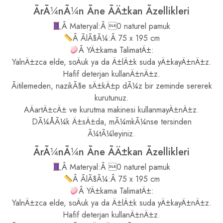
ÃrÃ¼nÃ¼n Ãne ÃÄ±kan Ãzellikleri
Â Materyal:Â 0 naturel pamuk
Â ÃlÃ§Ã¼:Â 75 x 195 cm
Â YÄ±kama TalimatÄ±:
YalnÄ±zca elde, soÄuk ya da Ä±lÄ±k suda yÄ±kayÄ±nÄ±z.
Hafif deterjan kullanÄ±nÄ±z.
Ãitilemeden, nazikÃ§e sÄ±kÄ±p dÃ¼z bir zeminde sererek
kurutunuz.
AÄartÄ±cÄ± ve kurutma makinesi kullanmayÄ±nÄ±z.
DÃ¼ÅÃ¼k Ä±sÄ±da, mÃ¼mkÃ¼nse tersinden
Ã¼tÃ¼leyiniz.
ÃrÃ¼nÃ¼n Ãne ÃÄ±kan Ãzellikleri
Â Materyal:Â 0 naturel pamuk
Â ÃlÃ§Ã¼:Â 75 x 195 cm
Â YÄ±kama TalimatÄ±:
YalnÄ±zca elde, soÄuk ya da Ä±lÄ±k suda yÄ±kayÄ±nÄ±z.
Hafif deterjan kullanÄ±nÄ±z.