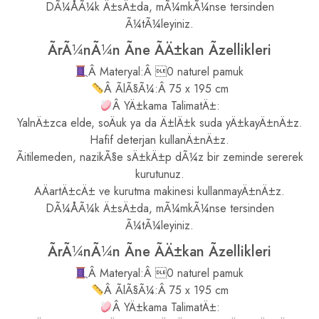
DÃ¼ÅÃ¼k Ä±sÄ±da, mÃ¼mkÃ¼nse tersinden
Ã¼tÃ¼leyiniz.
ÃrÃ¼nÃ¼n Ãne ÃÄ±kan Ãzellikleri
Â Materyal:Â 0 naturel pamuk
Â ÃlÃ§Ã¼:Â 75 x 195 cm
Â YÄ±kama TalimatÄ±:
YalnÄ±zca elde, soÄuk ya da Ä±lÄ±k suda yÄ±kayÄ±nÄ±z.
Hafif deterjan kullanÄ±nÄ±z.
Ãitilemeden, nazikÃ§e sÄ±kÄ±p dÃ¼z bir zeminde sererek
kurutunuz.
AÄartÄ±cÄ± ve kurutma makinesi kullanmayÄ±nÄ±z.
DÃ¼ÅÃ¼k Ä±sÄ±da, mÃ¼mkÃ¼nse tersinden
Ã¼tÃ¼leyiniz.
ÃrÃ¼nÃ¼n Ãne ÃÄ±kan Ãzellikleri
Â Materyal:Â 0 naturel pamuk
Â ÃlÃ§Ã¼:Â 75 x 195 cm
Â YÄ±kama TalimatÄ±: