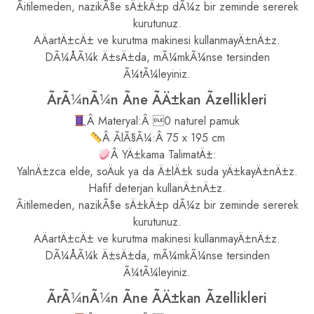
Ãitilemeden, nazikÃ§e sÄ±kÄ±p dÃ¼z bir zeminde sererek
kurutunuz.
AÄartÄ±cÄ± ve kurutma makinesi kullanmayÄ±nÄ±z.
DÃ¼ÅÃ¼k Ä±sÄ±da, mÃ¼mkÃ¼nse tersinden
Ã¼tÃ¼leyiniz.
ÃrÃ¼nÃ¼n Ãne ÃÄ±kan Ãzellikleri
Â Materyal:Â 0 naturel pamuk
Â ÃlÃ§Ã¼:Â 75 x 195 cm
Â YÄ±kama TalimatÄ±:
YalnÄ±zca elde, soÄuk ya da Ä±lÄ±k suda yÄ±kayÄ±nÄ±z.
Hafif deterjan kullanÄ±nÄ±z.
Ãitilemeden, nazikÃ§e sÄ±kÄ±p dÃ¼z bir zeminde sererek
kurutunuz.
AÄartÄ±cÄ± ve kurutma makinesi kullanmayÄ±nÄ±z.
DÃ¼ÅÃ¼k Ä±sÄ±da, mÃ¼mkÃ¼nse tersinden
Ã¼tÃ¼leyiniz.
ÃrÃ¼nÃ¼n Ãne ÃÄ±kan Ãzellikleri