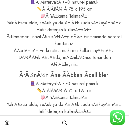
Â Materyal:Â 0 naturel pamuk
Â ÃlÃ§Ã¼:Â 75 x 195 cm
Â YÄ±kama TalimatÄ±:
YalnÄ±zca elde, soÄuk ya da Ä±lÄ±k suda yÄ±kayÄ±nÄ±z.
Hafif deterjan kullanÄ±nÄ±z.
Ãitilemeden, nazikÃ§e sÄ±kÄ±p dÃ¼z bir zeminde sererek
kurutunuz.
AÄartÄ±cÄ± ve kurutma makinesi kullanmayÄ±nÄ±z.
DÃ¼ÅÃ¼k Ä±sÄ±da, mÃ¼mkÃ¼nse tersinden
Ã¼tÃ¼leyiniz.
ÃrÃ¼nÃ¼n Ãne ÃÄ±kan Ãzellikleri
Â Materyal:Â 0 naturel pamuk
Â ÃlÃ§Ã¼:Â 75 x 195 cm
Â YÄ±kama TalimatÄ±:
YalnÄ±zca elde, soÄuk ya da Ä±lÄ±k suda yÄ±kayÄ±nÄ±z.
Hafif deterjan kullanÄ±nÄ±z.
Ãitilemeden, nazikÃ§e sÄ±kÄ±p dÃ¼z bir zeminde sererek
kurutunuz.