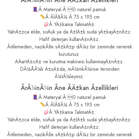
ÃrÃ¼nÃ¼n Ãne ÃÄ±kan Ãzellikleri
Â Materyal:Â 0 naturel pamuk
Â ÃlÃ§Ã¼:Â 75 x 195 cm
Â YÄ±kama TalimatÄ±:
YalnÄ±zca elde, soÄuk ya da Ä±lÄ±k suda yÄ±kayÄ±nÄ±z.
Hafif deterjan kullanÄ±nÄ±z.
Ãitilemeden, nazikÃ§e sÄ±kÄ±p dÃ¼z bir zeminde sererek
kurutunuz.
AÄartÄ±cÄ± ve kurutma makinesi kullanmayÄ±nÄ±z.
DÃ¼ÅÃ¼k Ä±sÄ±da, mÃ¼mkÃ¼nse tersinden
Ã¼tÃ¼leyiniz.
ÃrÃ¼nÃ¼n Ãne ÃÄ±kan Ãzellikleri
Â Materyal:Â 0 naturel pamuk
Â ÃlÃ§Ã¼:Â 75 x 195 cm
Â YÄ±kama TalimatÄ±:
YalnÄ±zca elde, soÄuk ya da Ä±lÄ±k suda yÄ±kayÄ±nÄ±z.
Hafif deterjan kullanÄ±nÄ±z.
Ãitilemeden, nazikÃ§e sÄ±kÄ±p dÃ¼z bir zeminde sererek