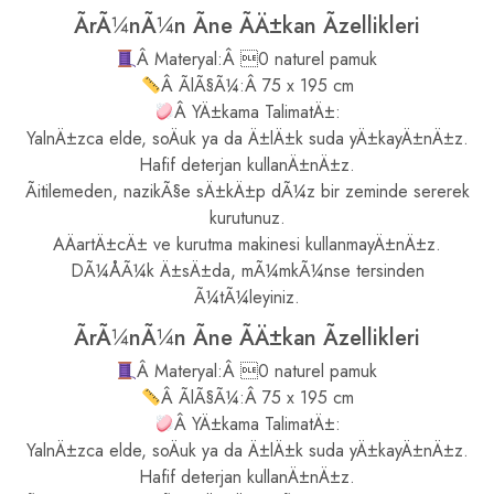
ÃrÃ¼nÃ¼n Ãne ÃÄ±kan Ãzellikleri
Â Materyal:Â 0 naturel pamuk
Â ÃlÃ§Ã¼:Â 75 x 195 cm
Â YÄ±kama TalimatÄ±:
YalnÄ±zca elde, soÄuk ya da Ä±lÄ±k suda yÄ±kayÄ±nÄ±z.
Hafif deterjan kullanÄ±nÄ±z.
Ãitilemeden, nazikÃ§e sÄ±kÄ±p dÃ¼z bir zeminde sererek
kurutunuz.
AÄartÄ±cÄ± ve kurutma makinesi kullanmayÄ±nÄ±z.
DÃ¼ÅÃ¼k Ä±sÄ±da, mÃ¼mkÃ¼nse tersinden
Ã¼tÃ¼leyiniz.
ÃrÃ¼nÃ¼n Ãne ÃÄ±kan Ãzellikleri
Â Materyal:Â 0 naturel pamuk
Â ÃlÃ§Ã¼:Â 75 x 195 cm
Â YÄ±kama TalimatÄ±:
YalnÄ±zca elde, soÄuk ya da Ä±lÄ±k suda yÄ±kayÄ±nÄ±z.
Hafif deterjan kullanÄ±nÄ±z.