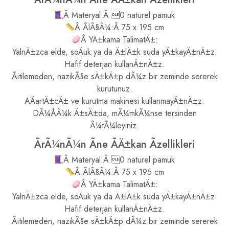
Â Materyal:Â 0 naturel pamuk
Â ÃlÃ§Ã¼:Â 75 x 195 cm
Â YÄ±kama TalimatÄ±:
YalnÄ±zca elde, soÄuk ya da Ä±lÄ±k suda yÄ±kayÄ±nÄ±z.
Hafif deterjan kullanÄ±nÄ±z.
Ãitilemeden, nazikÃ§e sÄ±kÄ±p dÃ¼z bir zeminde sererek
kurutunuz.
AÄartÄ±cÄ± ve kurutma makinesi kullanmayÄ±nÄ±z.
DÃ¼ÅÃ¼k Ä±sÄ±da, mÃ¼mkÃ¼nse tersinden
Ã¼tÃ¼leyiniz.
ÃrÃ¼nÃ¼n Ãne ÃÄ±kan Ãzellikleri
Â Materyal:Â 0 naturel pamuk
Â ÃlÃ§Ã¼:Â 75 x 195 cm
Â YÄ±kama TalimatÄ±:
YalnÄ±zca elde, soÄuk ya da Ä±lÄ±k suda yÄ±kayÄ±nÄ±z.
Hafif deterjan kullanÄ±nÄ±z.
Ãitilemeden, nazikÃ§e sÄ±kÄ±p dÃ¼z bir zeminde sererek