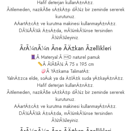
Hafif deterjan kullanÄ±nÄ±z.
Ãitilemeden, nazikÃ§e sÄ±kÄ±p dÃ¼z bir zeminde sererek
kurutunuz.
AÄartÄ±cÄ± ve kurutma makinesi kullanmayÄ±nÄ±z.
DÃ¼ÅÃ¼k Ä±sÄ±da, mÃ¼mkÃ¼nse tersinden
Ã¼tÃ¼leyiniz.
ÃrÃ¼nÃ¼n Ãne ÃÄ±kan Ãzellikleri
Â Materyal:Â 0 naturel pamuk
Â ÃlÃ§Ã¼:Â 75 x 195 cm
Â YÄ±kama TalimatÄ±:
YalnÄ±zca elde, soÄuk ya da Ä±lÄ±k suda yÄ±kayÄ±nÄ±z.
Hafif deterjan kullanÄ±nÄ±z.
Ãitilemeden, nazikÃ§e sÄ±kÄ±p dÃ¼z bir zeminde sererek
kurutunuz.
AÄartÄ±cÄ± ve kurutma makinesi kullanmayÄ±nÄ±z.
DÃ¼ÅÃ¼k Ä±sÄ±da, mÃ¼mkÃ¼nse tersinden
Ã¼tÃ¼leyiniz.