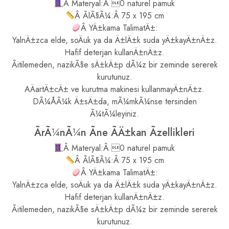
Â Materyal:Â 0 naturel pamuk
Â ÃlÃ§Ã¼:Â 75 x 195 cm
Â YÄ±kama TalimatÄ±:
YalnÄ±zca elde, soÄuk ya da Ä±lÄ±k suda yÄ±kayÄ±nÄ±z.
Hafif deterjan kullanÄ±nÄ±z.
Ãitilemeden, nazikÃ§e sÄ±kÄ±p dÃ¼z bir zeminde sererek
kurutunuz.
AÄartÄ±cÄ± ve kurutma makinesi kullanmayÄ±nÄ±z.
DÃ¼ÅÃ¼k Ä±sÄ±da, mÃ¼mkÃ¼nse tersinden
Ã¼tÃ¼leyiniz.
ÃrÃ¼nÃ¼n Ãne ÃÄ±kan Ãzellikleri
Â Materyal:Â 0 naturel pamuk
Â ÃlÃ§Ã¼:Â 75 x 195 cm
Â YÄ±kama TalimatÄ±:
YalnÄ±zca elde, soÄuk ya da Ä±lÄ±k suda yÄ±kayÄ±nÄ±z.
Hafif deterjan kullanÄ±nÄ±z.
Ãitilemeden, nazikÃ§e sÄ±kÄ±p dÃ¼z bir zeminde sererek
kurutunuz.