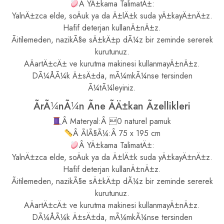
Â YÄ±kama TalimatÄ±:
YalnÄ±zca elde, soÄuk ya da Ä±lÄ±k suda yÄ±kayÄ±nÄ±z.
Hafif deterjan kullanÄ±nÄ±z.
Ãitilemeden, nazikÃ§e sÄ±kÄ±p dÃ¼z bir zeminde sererek
kurutunuz.
AÄartÄ±cÄ± ve kurutma makinesi kullanmayÄ±nÄ±z.
DÃ¼ÅÃ¼k Ä±sÄ±da, mÃ¼mkÃ¼nse tersinden
Ã¼tÃ¼leyiniz.
ÃrÃ¼nÃ¼n Ãne ÃÄ±kan Ãzellikleri
Â Materyal:Â 0 naturel pamuk
Â ÃlÃ§Ã¼:Â 75 x 195 cm
Â YÄ±kama TalimatÄ±:
YalnÄ±zca elde, soÄuk ya da Ä±lÄ±k suda yÄ±kayÄ±nÄ±z.
Hafif deterjan kullanÄ±nÄ±z.
Ãitilemeden, nazikÃ§e sÄ±kÄ±p dÃ¼z bir zeminde sererek
kurutunuz.
AÄartÄ±cÄ± ve kurutma makinesi kullanmayÄ±nÄ±z.
DÃ¼ÅÃ¼k Ä±sÄ±da, mÃ¼mkÃ¼nse tersinden