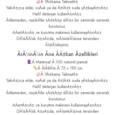
Â YÄ±kama TalimatÄ±:
YalnÄ±zca elde, soÄuk ya da Ä±lÄ±k suda yÄ±kayÄ±nÄ±z.
Hafif deterjan kullanÄ±nÄ±z.
Ãitilemeden, nazikÃ§e sÄ±kÄ±p dÃ¼z bir zeminde sererek
kurutunuz.
AÄartÄ±cÄ± ve kurutma makinesi kullanmayÄ±nÄ±z.
DÃ¼ÅÃ¼k Ä±sÄ±da, mÃ¼mkÃ¼nse tersinden
Ã¼tÃ¼leyiniz.
ÃrÃ¼nÃ¼n Ãne ÃÄ±kan Ãzellikleri
Â Materyal:Â 0 naturel pamuk
Â ÃlÃ§Ã¼:Â 75 x 195 cm
Â YÄ±kama TalimatÄ±:
YalnÄ±zca elde, soÄuk ya da Ä±lÄ±k suda yÄ±kayÄ±nÄ±z.
Hafif deterjan kullanÄ±nÄ±z.
Ãitilemeden, nazikÃ§e sÄ±kÄ±p dÃ¼z bir zeminde sererek
kurutunuz.
AÄartÄ±cÄ± ve kurutma makinesi kullanmayÄ±nÄ±z.
DÃ¼ÅÃ¼k Ä±sÄ±da, mÃ¼mkÃ¼nse tersinden