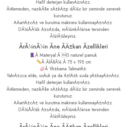
Hafif deterjan kullanÄ±nÄ±z.
Ãitilemeden, nazikÃ§e sÄ±kÄ±p dÃ¼z bir zeminde sererek
kurutunuz.
AÄartÄ±cÄ± ve kurutma makinesi kullanmayÄ±nÄ±z.
DÃ¼ÅÃ¼k Ä±sÄ±da, mÃ¼mkÃ¼nse tersinden
Ã¼tÃ¼leyiniz.
ÃrÃ¼nÃ¼n Ãne ÃÄ±kan Ãzellikleri
Â Materyal:Â 0 naturel pamuk
Â ÃlÃ§Ã¼:Â 75 x 195 cm
Â YÄ±kama TalimatÄ±:
YalnÄ±zca elde, soÄuk ya da Ä±lÄ±k suda yÄ±kayÄ±nÄ±z.
Hafif deterjan kullanÄ±nÄ±z.
Ãitilemeden, nazikÃ§e sÄ±kÄ±p dÃ¼z bir zeminde sererek
kurutunuz.
AÄartÄ±cÄ± ve kurutma makinesi kullanmayÄ±nÄ±z.
DÃ¼ÅÃ¼k Ä±sÄ±da, mÃ¼mkÃ¼nse tersinden
Ã¼tÃ¼leyiniz.
ÃrÃ¼nÃ¼n Ãne ÃÄ±kan Ãzellikleri