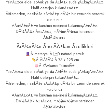
YalnÄ±zca elde, soÄuk ya da Ä±lÄ±k suda yÄ±kayÄ±nÄ±z.
Hafif deterjan kullanÄ±nÄ±z.
Ãitilemeden, nazikÃ§e sÄ±kÄ±p dÃ¼z bir zeminde sererek
kurutunuz.
AÄartÄ±cÄ± ve kurutma makinesi kullanmayÄ±nÄ±z.
DÃ¼ÅÃ¼k Ä±sÄ±da, mÃ¼mkÃ¼nse tersinden
Ã¼tÃ¼leyiniz.
ÃrÃ¼nÃ¼n Ãne ÃÄ±kan Ãzellikleri
Â Materyal:Â 0 naturel pamuk
Â ÃlÃ§Ã¼:Â 75 x 195 cm
Â YÄ±kama TalimatÄ±:
YalnÄ±zca elde, soÄuk ya da Ä±lÄ±k suda yÄ±kayÄ±nÄ±z.
Hafif deterjan kullanÄ±nÄ±z.
Ãitilemeden, nazikÃ§e sÄ±kÄ±p dÃ¼z bir zeminde sererek
kurutunuz.
AÄartÄ±cÄ± ve kurutma makinesi kullanmayÄ±nÄ±z.
DÃ¼ÅÃ¼k Ä±sÄ±da, mÃ¼mkÃ¼nse tersinden
Ã¼tÃ¼leyiniz.