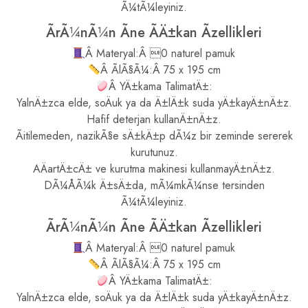
Ã¼tÃ¼leyiniz.
ÃrÃ¼nÃ¼n Ãne ÃÄ±kan Ãzellikleri
Â Materyal:Â 0 naturel pamuk
Â ÃlÃ§Ã¼:Â 75 x 195 cm
Â YÄ±kama TalimatÄ±:
YalnÄ±zca elde, soÄuk ya da Ä±lÄ±k suda yÄ±kayÄ±nÄ±z.
Hafif deterjan kullanÄ±nÄ±z.
Ãitilemeden, nazikÃ§e sÄ±kÄ±p dÃ¼z bir zeminde sererek
kurutunuz.
AÄartÄ±cÄ± ve kurutma makinesi kullanmayÄ±nÄ±z.
DÃ¼ÅÃ¼k Ä±sÄ±da, mÃ¼mkÃ¼nse tersinden
Ã¼tÃ¼leyiniz.
ÃrÃ¼nÃ¼n Ãne ÃÄ±kan Ãzellikleri
Â Materyal:Â 0 naturel pamuk
Â ÃlÃ§Ã¼:Â 75 x 195 cm
Â YÄ±kama TalimatÄ±:
YalnÄ±zca elde, soÄuk ya da Ä±lÄ±k suda yÄ±kayÄ±nÄ±z.