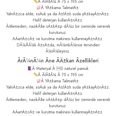
Â ÃlÃ§Ã¼:Â 75 x 195 cm
Â YÄ±kama TalimatÄ±:
YalnÄ±zca elde, soÄuk ya da Ä±lÄ±k suda yÄ±kayÄ±nÄ±z.
Hafif deterjan kullanÄ±nÄ±z.
Ãitilemeden, nazikÃ§e sÄ±kÄ±p dÃ¼z bir zeminde sererek
kurutunuz.
AÄartÄ±cÄ± ve kurutma makinesi kullanmayÄ±nÄ±z.
DÃ¼ÅÃ¼k Ä±sÄ±da, mÃ¼mkÃ¼nse tersinden
Ã¼tÃ¼leyiniz.
ÃrÃ¼nÃ¼n Ãne ÃÄ±kan Ãzellikleri
Â Materyal:Â 0 naturel pamuk
Â ÃlÃ§Ã¼:Â 75 x 195 cm
Â YÄ±kama TalimatÄ±:
YalnÄ±zca elde, soÄuk ya da Ä±lÄ±k suda yÄ±kayÄ±nÄ±z.
Hafif deterjan kullanÄ±nÄ±z.
Ãitilemeden, nazikÃ§e sÄ±kÄ±p dÃ¼z bir zeminde sererek
kurutunuz.
AÄartÄ±cÄ± ve kurutma makinesi kullanmayÄ±nÄ±z.