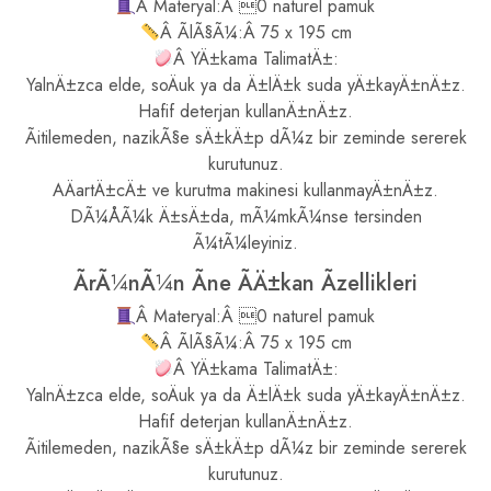
Â Materyal:Â 0 naturel pamuk
Â ÃlÃ§Ã¼:Â 75 x 195 cm
Â YÄ±kama TalimatÄ±:
YalnÄ±zca elde, soÄuk ya da Ä±lÄ±k suda yÄ±kayÄ±nÄ±z.
Hafif deterjan kullanÄ±nÄ±z.
Ãitilemeden, nazikÃ§e sÄ±kÄ±p dÃ¼z bir zeminde sererek
kurutunuz.
AÄartÄ±cÄ± ve kurutma makinesi kullanmayÄ±nÄ±z.
DÃ¼ÅÃ¼k Ä±sÄ±da, mÃ¼mkÃ¼nse tersinden
Ã¼tÃ¼leyiniz.
ÃrÃ¼nÃ¼n Ãne ÃÄ±kan Ãzellikleri
Â Materyal:Â 0 naturel pamuk
Â ÃlÃ§Ã¼:Â 75 x 195 cm
Â YÄ±kama TalimatÄ±:
YalnÄ±zca elde, soÄuk ya da Ä±lÄ±k suda yÄ±kayÄ±nÄ±z.
Hafif deterjan kullanÄ±nÄ±z.
Ãitilemeden, nazikÃ§e sÄ±kÄ±p dÃ¼z bir zeminde sererek
kurutunuz.