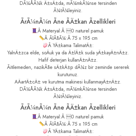
DÃ¼ÅÃ¼k Ä±sÄ±da, mÃ¼mkÃ¼nse tersinden
Ã¼tÃ¼leyiniz.
ÃrÃ¼nÃ¼n Ãne ÃÄ±kan Ãzellikleri
Â Materyal:Â 0 naturel pamuk
Â ÃlÃ§Ã¼:Â 75 x 195 cm
Â YÄ±kama TalimatÄ±:
YalnÄ±zca elde, soÄuk ya da Ä±lÄ±k suda yÄ±kayÄ±nÄ±z.
Hafif deterjan kullanÄ±nÄ±z.
Ãitilemeden, nazikÃ§e sÄ±kÄ±p dÃ¼z bir zeminde sererek
kurutunuz.
AÄartÄ±cÄ± ve kurutma makinesi kullanmayÄ±nÄ±z.
DÃ¼ÅÃ¼k Ä±sÄ±da, mÃ¼mkÃ¼nse tersinden
Ã¼tÃ¼leyiniz.
ÃrÃ¼nÃ¼n Ãne ÃÄ±kan Ãzellikleri
Â Materyal:Â 0 naturel pamuk
Â ÃlÃ§Ã¼:Â 75 x 195 cm
Â YÄ±kama TalimatÄ±: