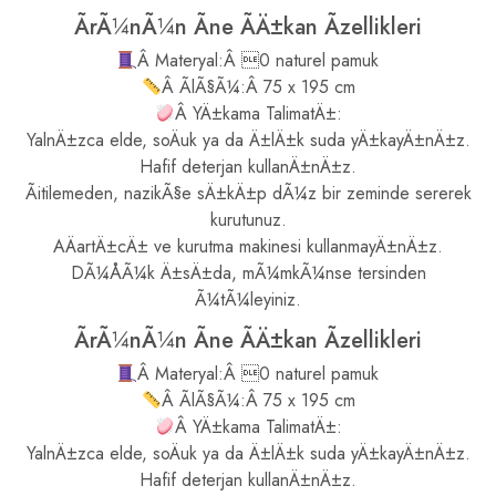
ÃrÃ¼nÃ¼n Ãne ÃÄ±kan Ãzellikleri
Â Materyal:Â 0 naturel pamuk
Â ÃlÃ§Ã¼:Â 75 x 195 cm
Â YÄ±kama TalimatÄ±:
YalnÄ±zca elde, soÄuk ya da Ä±lÄ±k suda yÄ±kayÄ±nÄ±z.
Hafif deterjan kullanÄ±nÄ±z.
Ãitilemeden, nazikÃ§e sÄ±kÄ±p dÃ¼z bir zeminde sererek
kurutunuz.
AÄartÄ±cÄ± ve kurutma makinesi kullanmayÄ±nÄ±z.
DÃ¼ÅÃ¼k Ä±sÄ±da, mÃ¼mkÃ¼nse tersinden
Ã¼tÃ¼leyiniz.
ÃrÃ¼nÃ¼n Ãne ÃÄ±kan Ãzellikleri
Â Materyal:Â 0 naturel pamuk
Â ÃlÃ§Ã¼:Â 75 x 195 cm
Â YÄ±kama TalimatÄ±:
YalnÄ±zca elde, soÄuk ya da Ä±lÄ±k suda yÄ±kayÄ±nÄ±z.
Hafif deterjan kullanÄ±nÄ±z.