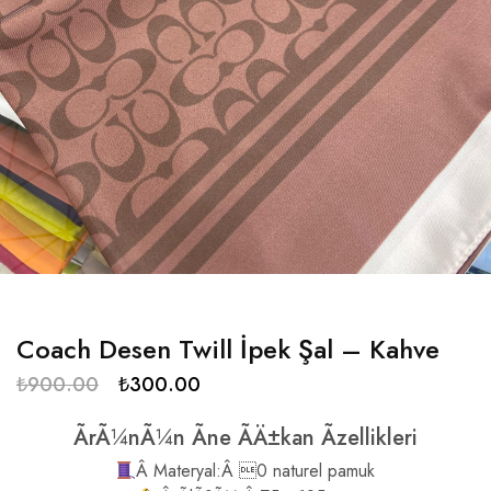
Coach Desen Twill İpek Şal – Kahve
₺
900.00
₺
300.00
ÃrÃ¼nÃ¼n Ãne ÃÄ±kan Ãzellikleri
Â Materyal:Â 0 naturel pamuk