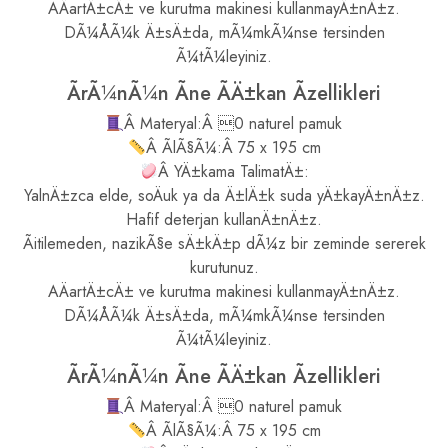
AÄartÄ±cÄ± ve kurutma makinesi kullanmayÄ±nÄ±z.
DÃ¼ÅÃ¼k Ä±sÄ±da, mÃ¼mkÃ¼nse tersinden
Ã¼tÃ¼leyiniz.
ÃrÃ¼nÃ¼n Ãne ÃÄ±kan Ãzellikleri
Â Materyal:Â 0 naturel pamuk
Â ÃlÃ§Ã¼:Â 75 x 195 cm
Â YÄ±kama TalimatÄ±:
YalnÄ±zca elde, soÄuk ya da Ä±lÄ±k suda yÄ±kayÄ±nÄ±z.
Hafif deterjan kullanÄ±nÄ±z.
Ãitilemeden, nazikÃ§e sÄ±kÄ±p dÃ¼z bir zeminde sererek
kurutunuz.
AÄartÄ±cÄ± ve kurutma makinesi kullanmayÄ±nÄ±z.
DÃ¼ÅÃ¼k Ä±sÄ±da, mÃ¼mkÃ¼nse tersinden
Ã¼tÃ¼leyiniz.
ÃrÃ¼nÃ¼n Ãne ÃÄ±kan Ãzellikleri
Â Materyal:Â 0 naturel pamuk
Â ÃlÃ§Ã¼:Â 75 x 195 cm