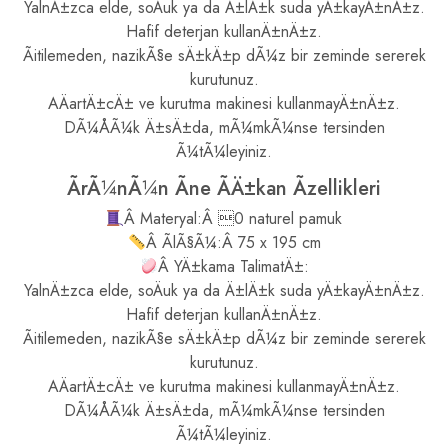
YalnÄ±zca elde, soÄuk ya da Ä±lÄ±k suda yÄ±kayÄ±nÄ±z.
Hafif deterjan kullanÄ±nÄ±z.
Ãitilemeden, nazikÃ§e sÄ±kÄ±p dÃ¼z bir zeminde sererek
kurutunuz.
AÄartÄ±cÄ± ve kurutma makinesi kullanmayÄ±nÄ±z.
DÃ¼ÅÃ¼k Ä±sÄ±da, mÃ¼mkÃ¼nse tersinden
Ã¼tÃ¼leyiniz.
ÃrÃ¼nÃ¼n Ãne ÃÄ±kan Ãzellikleri
Â Materyal:Â 0 naturel pamuk
Â ÃlÃ§Ã¼:Â 75 x 195 cm
Â YÄ±kama TalimatÄ±:
YalnÄ±zca elde, soÄuk ya da Ä±lÄ±k suda yÄ±kayÄ±nÄ±z.
Hafif deterjan kullanÄ±nÄ±z.
Ãitilemeden, nazikÃ§e sÄ±kÄ±p dÃ¼z bir zeminde sererek
kurutunuz.
AÄartÄ±cÄ± ve kurutma makinesi kullanmayÄ±nÄ±z.
DÃ¼ÅÃ¼k Ä±sÄ±da, mÃ¼mkÃ¼nse tersinden
Ã¼tÃ¼leyiniz.