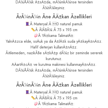
DÃ¼ÅÃ¼k Ä±sÄ±da, mÃ¼mkÃ¼nse tersinden
Ã¼tÃ¼leyiniz.
ÃrÃ¼nÃ¼n Ãne ÃÄ±kan Ãzellikleri
Â Materyal:Â 0 naturel pamuk
Â ÃlÃ§Ã¼:Â 75 x 195 cm
Â YÄ±kama TalimatÄ±:
YalnÄ±zca elde, soÄuk ya da Ä±lÄ±k suda yÄ±kayÄ±nÄ±z.
Hafif deterjan kullanÄ±nÄ±z.
Ãitilemeden, nazikÃ§e sÄ±kÄ±p dÃ¼z bir zeminde sererek
kurutunuz.
AÄartÄ±cÄ± ve kurutma makinesi kullanmayÄ±nÄ±z.
DÃ¼ÅÃ¼k Ä±sÄ±da, mÃ¼mkÃ¼nse tersinden
Ã¼tÃ¼leyiniz.
ÃrÃ¼nÃ¼n Ãne ÃÄ±kan Ãzellikleri
Â Materyal:Â 0 naturel pamuk
Â ÃlÃ§Ã¼:Â 75 x 195 cm
Â YÄ±kama TalimatÄ±: