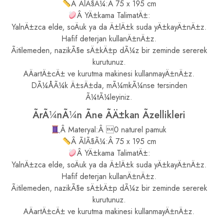
Â ÃlÃ§Ã¼:Â 75 x 195 cm
Â YÄ±kama TalimatÄ±:
YalnÄ±zca elde, soÄuk ya da Ä±lÄ±k suda yÄ±kayÄ±nÄ±z.
Hafif deterjan kullanÄ±nÄ±z.
Ãitilemeden, nazikÃ§e sÄ±kÄ±p dÃ¼z bir zeminde sererek
kurutunuz.
AÄartÄ±cÄ± ve kurutma makinesi kullanmayÄ±nÄ±z.
DÃ¼ÅÃ¼k Ä±sÄ±da, mÃ¼mkÃ¼nse tersinden
Ã¼tÃ¼leyiniz.
ÃrÃ¼nÃ¼n Ãne ÃÄ±kan Ãzellikleri
Â Materyal:Â 0 naturel pamuk
Â ÃlÃ§Ã¼:Â 75 x 195 cm
Â YÄ±kama TalimatÄ±:
YalnÄ±zca elde, soÄuk ya da Ä±lÄ±k suda yÄ±kayÄ±nÄ±z.
Hafif deterjan kullanÄ±nÄ±z.
Ãitilemeden, nazikÃ§e sÄ±kÄ±p dÃ¼z bir zeminde sererek
kurutunuz.
AÄartÄ±cÄ± ve kurutma makinesi kullanmayÄ±nÄ±z.