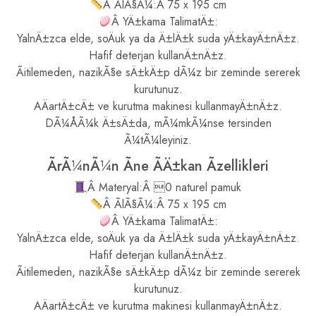
Â ÃlÃ§Ã¼:Â 75 x 195 cm
Â YÄ±kama TalimatÄ±:
YalnÄ±zca elde, soÄuk ya da Ä±lÄ±k suda yÄ±kayÄ±nÄ±z.
Hafif deterjan kullanÄ±nÄ±z.
Ãitilemeden, nazikÃ§e sÄ±kÄ±p dÃ¼z bir zeminde sererek
kurutunuz.
AÄartÄ±cÄ± ve kurutma makinesi kullanmayÄ±nÄ±z.
DÃ¼ÅÃ¼k Ä±sÄ±da, mÃ¼mkÃ¼nse tersinden
Ã¼tÃ¼leyiniz.
ÃrÃ¼nÃ¼n Ãne ÃÄ±kan Ãzellikleri
Â Materyal:Â 0 naturel pamuk
Â ÃlÃ§Ã¼:Â 75 x 195 cm
Â YÄ±kama TalimatÄ±:
YalnÄ±zca elde, soÄuk ya da Ä±lÄ±k suda yÄ±kayÄ±nÄ±z.
Hafif deterjan kullanÄ±nÄ±z.
Ãitilemeden, nazikÃ§e sÄ±kÄ±p dÃ¼z bir zeminde sererek
kurutunuz.
AÄartÄ±cÄ± ve kurutma makinesi kullanmayÄ±nÄ±z.