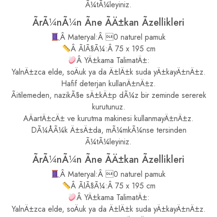
Ã¼tÃ¼leyiniz.
ÃrÃ¼nÃ¼n Ãne ÃÄ±kan Ãzellikleri
Â Materyal:Â 0 naturel pamuk
Â ÃlÃ§Ã¼:Â 75 x 195 cm
Â YÄ±kama TalimatÄ±:
YalnÄ±zca elde, soÄuk ya da Ä±lÄ±k suda yÄ±kayÄ±nÄ±z.
Hafif deterjan kullanÄ±nÄ±z.
Ãitilemeden, nazikÃ§e sÄ±kÄ±p dÃ¼z bir zeminde sererek
kurutunuz.
AÄartÄ±cÄ± ve kurutma makinesi kullanmayÄ±nÄ±z.
DÃ¼ÅÃ¼k Ä±sÄ±da, mÃ¼mkÃ¼nse tersinden
Ã¼tÃ¼leyiniz.
ÃrÃ¼nÃ¼n Ãne ÃÄ±kan Ãzellikleri
Â Materyal:Â 0 naturel pamuk
Â ÃlÃ§Ã¼:Â 75 x 195 cm
Â YÄ±kama TalimatÄ±:
YalnÄ±zca elde, soÄuk ya da Ä±lÄ±k suda yÄ±kayÄ±nÄ±z.