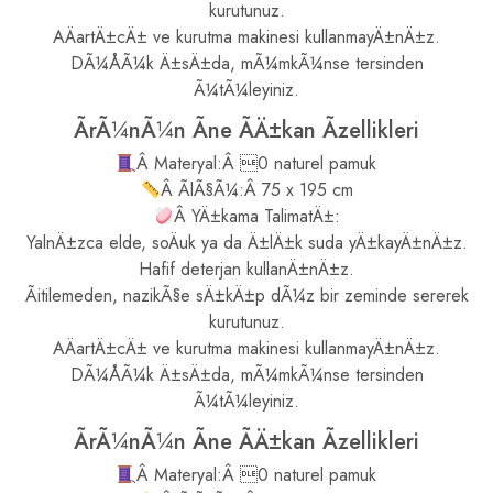
kurutunuz.
AÄartÄ±cÄ± ve kurutma makinesi kullanmayÄ±nÄ±z.
DÃ¼ÅÃ¼k Ä±sÄ±da, mÃ¼mkÃ¼nse tersinden
Ã¼tÃ¼leyiniz.
ÃrÃ¼nÃ¼n Ãne ÃÄ±kan Ãzellikleri
Â Materyal:Â 0 naturel pamuk
Â ÃlÃ§Ã¼:Â 75 x 195 cm
Â YÄ±kama TalimatÄ±:
YalnÄ±zca elde, soÄuk ya da Ä±lÄ±k suda yÄ±kayÄ±nÄ±z.
Hafif deterjan kullanÄ±nÄ±z.
Ãitilemeden, nazikÃ§e sÄ±kÄ±p dÃ¼z bir zeminde sererek
kurutunuz.
AÄartÄ±cÄ± ve kurutma makinesi kullanmayÄ±nÄ±z.
DÃ¼ÅÃ¼k Ä±sÄ±da, mÃ¼mkÃ¼nse tersinden
Ã¼tÃ¼leyiniz.
ÃrÃ¼nÃ¼n Ãne ÃÄ±kan Ãzellikleri
Â Materyal:Â 0 naturel pamuk