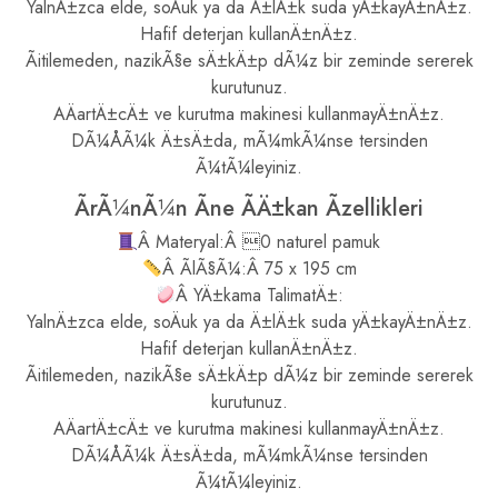
YalnÄ±zca elde, soÄuk ya da Ä±lÄ±k suda yÄ±kayÄ±nÄ±z.
Hafif deterjan kullanÄ±nÄ±z.
Ãitilemeden, nazikÃ§e sÄ±kÄ±p dÃ¼z bir zeminde sererek
kurutunuz.
AÄartÄ±cÄ± ve kurutma makinesi kullanmayÄ±nÄ±z.
DÃ¼ÅÃ¼k Ä±sÄ±da, mÃ¼mkÃ¼nse tersinden
Ã¼tÃ¼leyiniz.
ÃrÃ¼nÃ¼n Ãne ÃÄ±kan Ãzellikleri
Â Materyal:Â 0 naturel pamuk
Â ÃlÃ§Ã¼:Â 75 x 195 cm
Â YÄ±kama TalimatÄ±:
YalnÄ±zca elde, soÄuk ya da Ä±lÄ±k suda yÄ±kayÄ±nÄ±z.
Hafif deterjan kullanÄ±nÄ±z.
Ãitilemeden, nazikÃ§e sÄ±kÄ±p dÃ¼z bir zeminde sererek
kurutunuz.
AÄartÄ±cÄ± ve kurutma makinesi kullanmayÄ±nÄ±z.
DÃ¼ÅÃ¼k Ä±sÄ±da, mÃ¼mkÃ¼nse tersinden
Ã¼tÃ¼leyiniz.