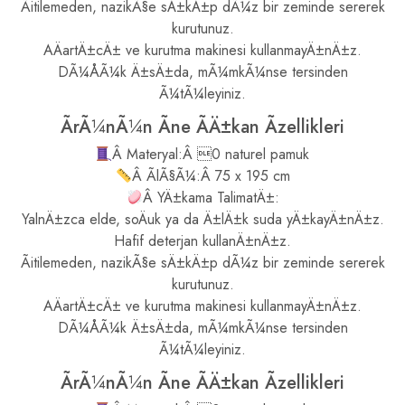
Ãitilemeden, nazikÃ§e sÄ±kÄ±p dÃ¼z bir zeminde sererek
kurutunuz.
AÄartÄ±cÄ± ve kurutma makinesi kullanmayÄ±nÄ±z.
DÃ¼ÅÃ¼k Ä±sÄ±da, mÃ¼mkÃ¼nse tersinden
Ã¼tÃ¼leyiniz.
ÃrÃ¼nÃ¼n Ãne ÃÄ±kan Ãzellikleri
Â Materyal:Â 0 naturel pamuk
Â ÃlÃ§Ã¼:Â 75 x 195 cm
Â YÄ±kama TalimatÄ±:
YalnÄ±zca elde, soÄuk ya da Ä±lÄ±k suda yÄ±kayÄ±nÄ±z.
Hafif deterjan kullanÄ±nÄ±z.
Ãitilemeden, nazikÃ§e sÄ±kÄ±p dÃ¼z bir zeminde sererek
kurutunuz.
AÄartÄ±cÄ± ve kurutma makinesi kullanmayÄ±nÄ±z.
DÃ¼ÅÃ¼k Ä±sÄ±da, mÃ¼mkÃ¼nse tersinden
Ã¼tÃ¼leyiniz.
ÃrÃ¼nÃ¼n Ãne ÃÄ±kan Ãzellikleri