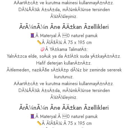
AÄartÄ±cÄ± ve kurutma makinesi kullanmayÄ±nÄ±z.
DÃ¼ÅÃ¼k Ä±sÄ±da, mÃ¼mkÃ¼nse tersinden
Ã¼tÃ¼leyiniz.
ÃrÃ¼nÃ¼n Ãne ÃÄ±kan Ãzellikleri
Â Materyal:Â 0 naturel pamuk
Â ÃlÃ§Ã¼:Â 75 x 195 cm
Â YÄ±kama TalimatÄ±:
YalnÄ±zca elde, soÄuk ya da Ä±lÄ±k suda yÄ±kayÄ±nÄ±z.
Hafif deterjan kullanÄ±nÄ±z.
Ãitilemeden, nazikÃ§e sÄ±kÄ±p dÃ¼z bir zeminde sererek
kurutunuz.
AÄartÄ±cÄ± ve kurutma makinesi kullanmayÄ±nÄ±z.
DÃ¼ÅÃ¼k Ä±sÄ±da, mÃ¼mkÃ¼nse tersinden
Ã¼tÃ¼leyiniz.
ÃrÃ¼nÃ¼n Ãne ÃÄ±kan Ãzellikleri
Â Materyal:Â 0 naturel pamuk
Â ÃlÃ§Ã¼:Â 75 x 195 cm