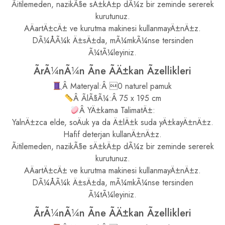
Ãitilemeden, nazikÃ§e sÄ±kÄ±p dÃ¼z bir zeminde sererek
kurutunuz.
AÄartÄ±cÄ± ve kurutma makinesi kullanmayÄ±nÄ±z.
DÃ¼ÅÃ¼k Ä±sÄ±da, mÃ¼mkÃ¼nse tersinden
Ã¼tÃ¼leyiniz.
ÃrÃ¼nÃ¼n Ãne ÃÄ±kan Ãzellikleri
Â Materyal:Â 0 naturel pamuk
Â ÃlÃ§Ã¼:Â 75 x 195 cm
Â YÄ±kama TalimatÄ±:
YalnÄ±zca elde, soÄuk ya da Ä±lÄ±k suda yÄ±kayÄ±nÄ±z.
Hafif deterjan kullanÄ±nÄ±z.
Ãitilemeden, nazikÃ§e sÄ±kÄ±p dÃ¼z bir zeminde sererek
kurutunuz.
AÄartÄ±cÄ± ve kurutma makinesi kullanmayÄ±nÄ±z.
DÃ¼ÅÃ¼k Ä±sÄ±da, mÃ¼mkÃ¼nse tersinden
Ã¼tÃ¼leyiniz.
ÃrÃ¼nÃ¼n Ãne ÃÄ±kan Ãzellikleri