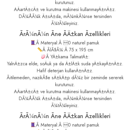
kurutunuz.
AÄartÄ±cÄ± ve kurutma makinesi kullanmayÄ±nÄ±z.
DÃ¼ÅÃ¼k Ä±sÄ±da, mÃ¼mkÃ¼nse tersinden
Ã¼tÃ¼leyiniz.
ÃrÃ¼nÃ¼n Ãne ÃÄ±kan Ãzellikleri
Â Materyal:Â 0 naturel pamuk
Â ÃlÃ§Ã¼:Â 75 x 195 cm
Â YÄ±kama TalimatÄ±:
YalnÄ±zca elde, soÄuk ya da Ä±lÄ±k suda yÄ±kayÄ±nÄ±z.
Hafif deterjan kullanÄ±nÄ±z.
Ãitilemeden, nazikÃ§e sÄ±kÄ±p dÃ¼z bir zeminde sererek
kurutunuz.
AÄartÄ±cÄ± ve kurutma makinesi kullanmayÄ±nÄ±z.
DÃ¼ÅÃ¼k Ä±sÄ±da, mÃ¼mkÃ¼nse tersinden
Ã¼tÃ¼leyiniz.
ÃrÃ¼nÃ¼n Ãne ÃÄ±kan Ãzellikleri
Â Materyal:Â 0 naturel pamuk