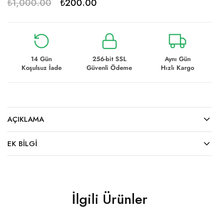
₺
1,000.00
₺
200.00
14 Gün
256-bit SSL
Aynı Gün
Koşulsuz İade
Güvenli Ödeme
Hızlı Kargo
AÇIKLAMA
EK BILGI
İlgili Ürünler