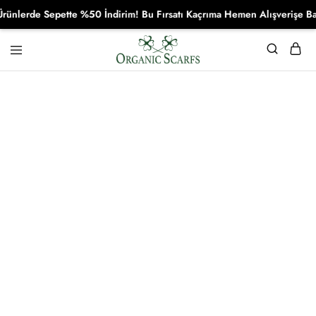
lerde Sepette %50 İndirim! Bu Fırsatı Kaçrıma Hemen Alışverişe Başla
Organikscarf