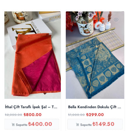
İthal Çift Taraflı İpek Şal – Turuncu/Fuşya
Bella Kendinden Dokulu Çift Taraflı
₺
800.00
₺
299.00
₺
2,000.00
₺
1,000.00
₺
400.00
₺
149.50
Sepette
Sepette